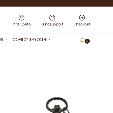
Mitt Konto
Kundsupport
Checkout
NG
COWBOY SMYCKEN
0.00
KR
0