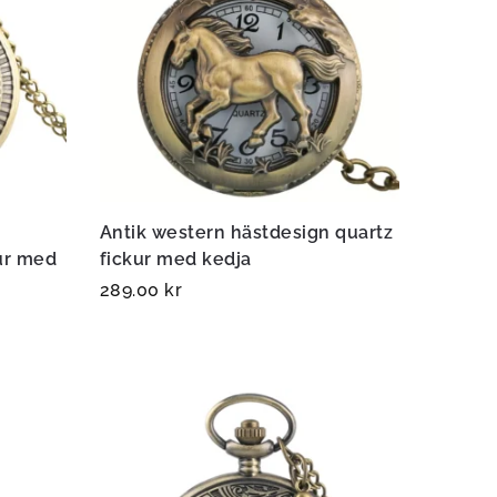
Antik western hästdesign quartz
ur med
fickur med kedja
289.00
kr