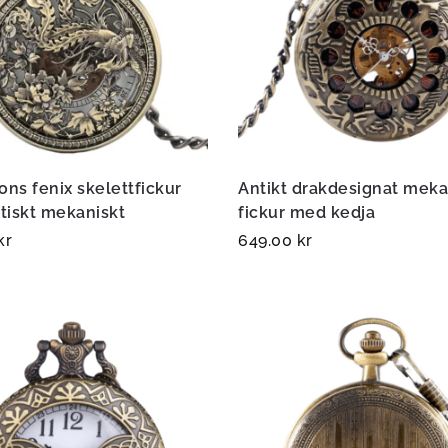
ons fenix skelettfickur
Antikt drakdesignat meka
tiskt mekaniskt
fickur med kedja
kr
649.00
kr