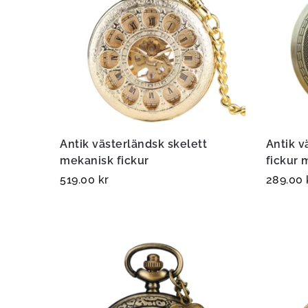
Antik västerländsk skelett
Antik v
mekanisk fickur
fickur 
519.00
kr
289.00