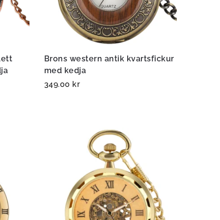
lett
Brons western antik kvartsfickur
ja
med kedja
349.00
kr