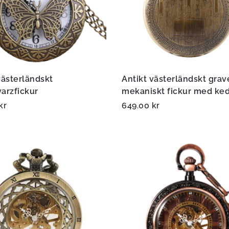
västerländskt
Antikt västerländskt grav
varzfickur
mekaniskt fickur med ked
kr
649.00
kr