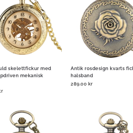
uld skelettfickur med
Antik rosdesign kvarts fic
pdriven mekanisk
halsband
289.00
kr
kr