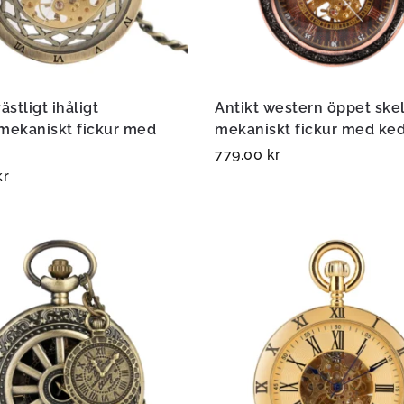
ästligt ihåligt
Antikt western öppet ske
mekaniskt fickur med
mekaniskt fickur med ked
779.00
kr
kr