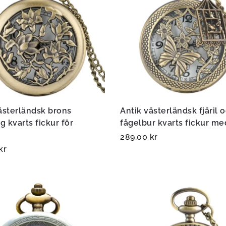
ästerländsk brons
Antik västerländsk fjäril 
 kvarts fickur för
fågelbur kvarts fickur me
r
289.00
kr
kr