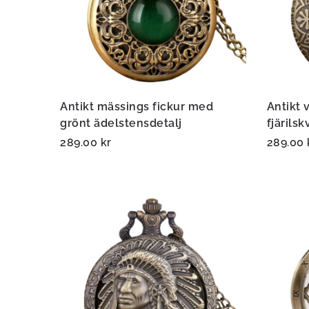
Antikt mässings fickur med
Antikt 
grönt ädelstensdetalj
fjärilsk
289.00
kr
289.00