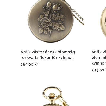
Antik västerländsk blommig
Antik v
roskvarts fickur för kvinnor
blommig
kvinno
289.00
kr
289.00