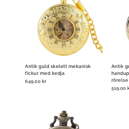
Antik guld skelett mekanisk
Antik g
fickur med kedja
handup
rörelse
649.00
kr
519.00