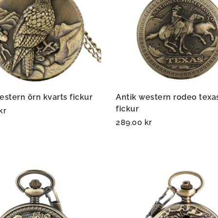
estern örn kvarts fickur
Antik western rodeo texa
fickur
kr
289.00
kr