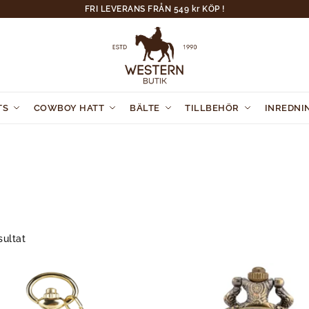
FRI LEVERANS FRÅN 549 kr KÖP !
TS
COWBOY HATT
BÄLTE
TILLBEHÖR
INREDNI
sultat