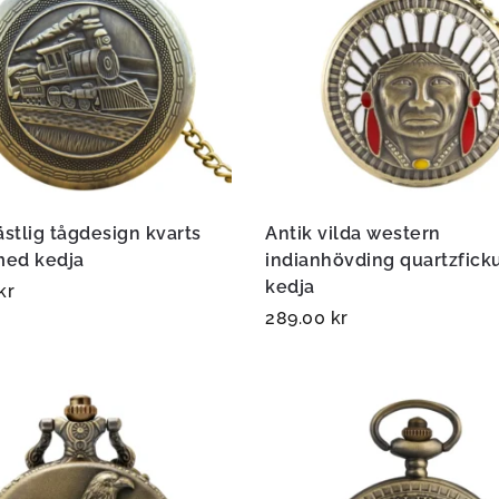
ästlig tågdesign kvarts
Antik vilda western
med kedja
indianhövding quartzfick
kedja
kr
289.00
kr