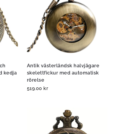
och
Antik västerländsk halvjägare
d kedja
skelettfickur med automatisk
rörelse
519.00
kr