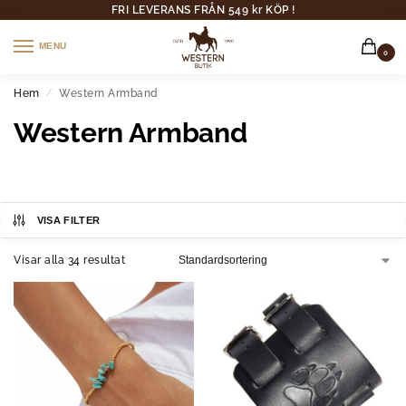
FRI LEVERANS FRÅN 549 kr KÖP !
MENU
0
Hem
Western Armband
/
Western Armband
VISA FILTER
Visar alla 34 resultat