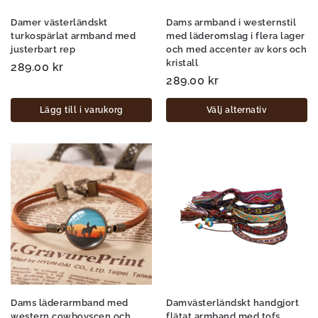
Damer västerländskt
Dams armband i westernstil
turkospärlat armband med
med läderomslag i flera lager
justerbart rep
och med accenter av kors och
kristall
289.00
kr
289.00
kr
Lägg till i varukorg
Välj alternativ
Dams läderarmband med
Damvästerländskt handgjort
western cowboyscen och
flätat armband med tofs