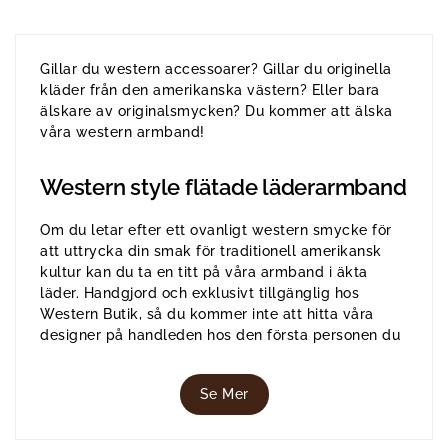
Gillar du western accessoarer? Gillar du originella
kläder från den amerikanska västern? Eller bara
älskare av originalsmycken? Du kommer att älska
våra western armband!
Western style flätade läderarmband
Om du letar efter ett ovanligt western smycke för
att uttrycka din smak för traditionell amerikansk
kultur kan du ta en titt på våra armband i äkta
läder. Handgjord och exklusivt tillgänglig hos
Western Butik, så du kommer inte att hitta våra
designer på handleden hos den första personen du
träffar.
Se Mer
Våra western läderarmband är utan tvekan de mest
populära western smyckena i vår butik. De här
armbanden är tidlösa och tillverkade med en