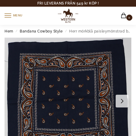
FRI LEVERANS FRÅN 549 kr KÖP !
MENU
0
Hem
Bandana Cowboy Style
Herr mörkblå paisleymönstrad bomullscowboybandana
/
/