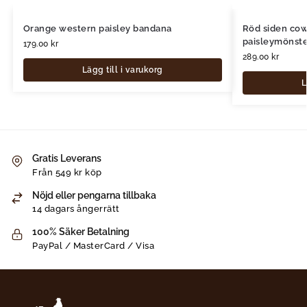
Orange western paisley bandana
Röd siden co
paisleymönst
179.00
kr
289.00
kr
Lägg till i varukorg
L
Gratis Leverans
Från 549 kr köp
Nöjd eller pengarna tillbaka
14 dagars ångerrätt
100% Säker Betalning
PayPal / MasterCard / Visa