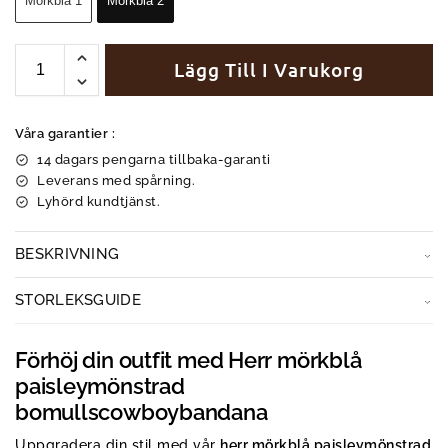
Mörkblå 1
Mörkblå 2
Lägg Till I Varukorg
Våra garantier :
14 dagars pengarna tillbaka-garanti
Leverans med spårning.
Lyhörd kundtjänst.
BESKRIVNING
STORLEKSGUIDE
Förhöj din outfit med Herr mörkblå
paisleymönstrad
bomullscowboybandana
Uppgradera din stil med vår
herr mörkblå paisleymönstrad