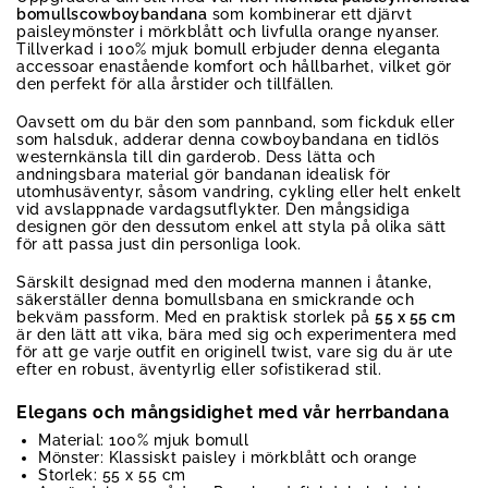
bomullscowboybandana
som kombinerar ett djärvt
paisleymönster i mörkblått och livfulla orange nyanser.
Tillverkad i 100% mjuk bomull erbjuder denna eleganta
accessoar enastående komfort och hållbarhet, vilket gör
den perfekt för alla årstider och tillfällen.
Oavsett om du bär den som pannband, som fickduk eller
som halsduk, adderar denna cowboybandana en tidlös
westernkänsla till din garderob. Dess lätta och
andningsbara material gör bandanan idealisk för
utomhusäventyr, såsom vandring, cykling eller helt enkelt
vid avslappnade vardagsutflykter. Den mångsidiga
designen gör den dessutom enkel att styla på olika sätt
för att passa just din personliga look.
Särskilt designad med den moderna mannen i åtanke,
säkerställer denna bomullsbana en smickrande och
bekväm passform. Med en praktisk storlek på
55 x 55 cm
är den lätt att vika, bära med sig och experimentera med
för att ge varje outfit en originell twist, vare sig du är ute
efter en robust, äventyrlig eller sofistikerad stil.
Elegans och mångsidighet med vår herrbandana
Material: 100% mjuk bomull
Mönster: Klassiskt paisley i mörkblått och orange
Storlek: 55 x 55 cm