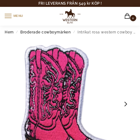
FRI LEVERANS FRÅN 549 kr KÖP !
MENU
0
Hem
Broderade cowboymärken
Intrikat rosa western cowboy boots broderad patch
/
/