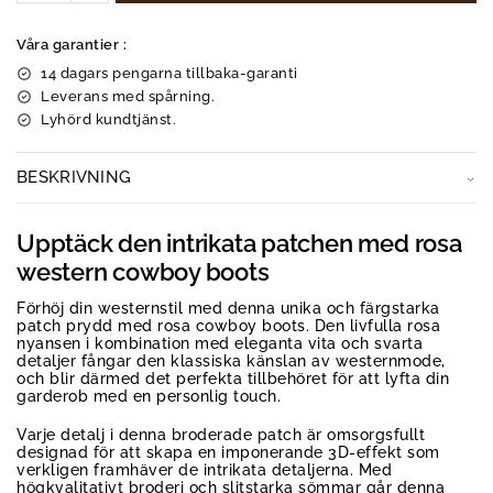
Våra garantier :
14 dagars pengarna tillbaka-garanti
Leverans med spårning.
Lyhörd kundtjänst.
BESKRIVNING
Upptäck den intrikata patchen med rosa
western cowboy boots
Förhöj din westernstil med denna unika och färgstarka
patch prydd med rosa cowboy boots. Den livfulla rosa
nyansen i kombination med eleganta vita och svarta
detaljer fångar den klassiska känslan av westernmode,
och blir därmed det perfekta tillbehöret för att lyfta din
garderob med en personlig touch.
Varje detalj i denna broderade patch är omsorgsfullt
designad för att skapa en imponerande 3D-effekt som
verkligen framhäver de intrikata detaljerna. Med
högkvalitativt broderi och slitstarka sömmar går denna