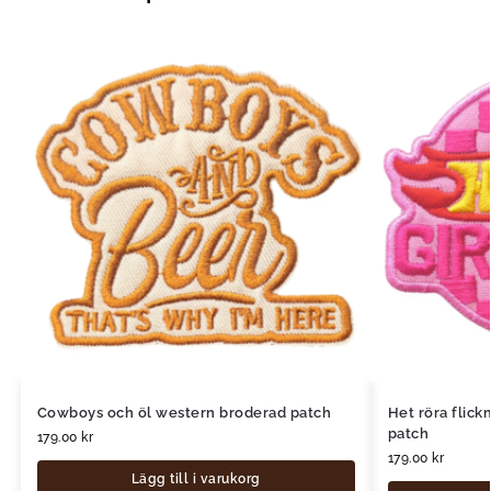
Cowboys och öl western broderad patch
Het röra fli
patch
179.00
kr
179.00
kr
Lägg till i varukorg