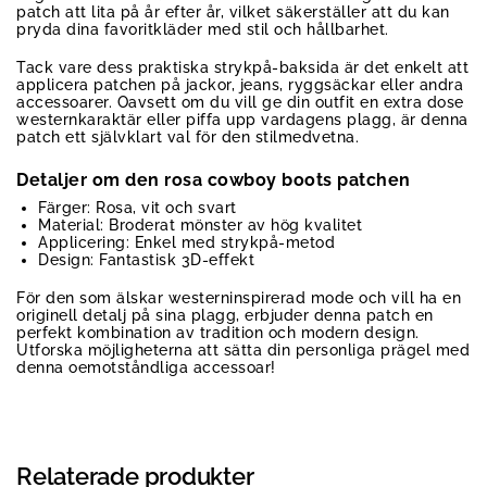
patch att lita på år efter år, vilket säkerställer att du kan
pryda dina favoritkläder med stil och hållbarhet.
Tack vare dess praktiska strykpå-baksida är det enkelt att
applicera patchen på jackor, jeans, ryggsäckar eller andra
accessoarer. Oavsett om du vill ge din outfit en extra dose
westernkaraktär eller piffa upp vardagens plagg, är denna
patch ett självklart val för den stilmedvetna.
Detaljer om den rosa cowboy boots patchen
Färger: Rosa, vit och svart
Material: Broderat mönster av hög kvalitet
Applicering: Enkel med strykpå-metod
Design: Fantastisk 3D-effekt
För den som älskar westerninspirerad mode och vill ha en
originell detalj på sina plagg, erbjuder denna patch en
perfekt kombination av tradition och modern design.
Utforska möjligheterna att sätta din personliga prägel med
denna oemotståndliga accessoar!
Relaterade produkter