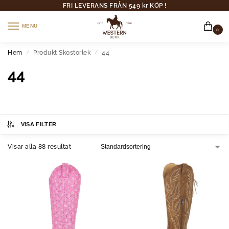
FRI LEVERANS FRÅN 549 kr KÖP !
MENU
0
Hem
Produkt Skostorlek
44
/
/
44
VISA FILTER
Visar alla 88 resultat