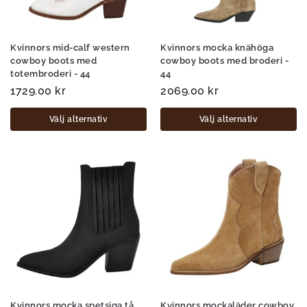
Kvinnors mid-calf western
Kvinnors mocka knähöga
cowboy boots med
cowboy boots med broderi -
totembroderi - 44
44
1729.00
kr
2069.00
kr
Välj alternativ
Välj alternativ
Kvinnors mocka spetsiga tå
Kvinnors mockaläder cowboy