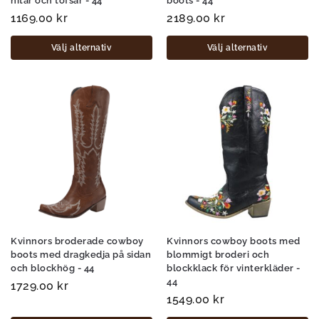
nitar och tofsar - 44
boots - 44
1169.00
kr
2189.00
kr
Välj alternativ
Välj alternativ
Kvinnors broderade cowboy
Kvinnors cowboy boots med
boots med dragkedja på sidan
blommigt broderi och
och blockhög - 44
blockklack för vinterkläder -
44
1729.00
kr
1549.00
kr