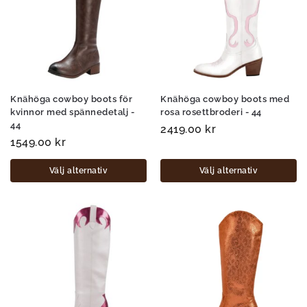
Knähöga cowboy boots för
Knähöga cowboy boots med
kvinnor med spännedetalj -
rosa rosettbroderi - 44
44
2419.00
kr
1549.00
kr
Välj alternativ
Välj alternativ