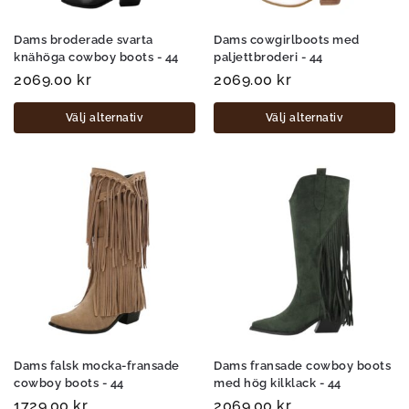
Dams broderade svarta
Dams cowgirlboots med
knähöga cowboy boots - 44
paljettbroderi - 44
2069.00
kr
2069.00
kr
Välj alternativ
Välj alternativ
Dams falsk mocka-fransade
Dams fransade cowboy boots
cowboy boots - 44
med hög kilklack - 44
1729.00
kr
2069.00
kr