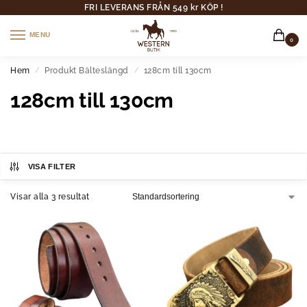
FRI LEVERANS FRÅN 549 kr KÖP !
MENU
0
Hem
Produkt Bälteslängd
128cm till 130cm
/
/
128cm till 130cm
VISA FILTER
Visar alla 3 resultat