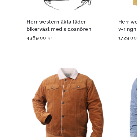
Herr western äkta läder
Herr we
bikerväst med sidosnören
v-ring
4369.00
kr
1729.0