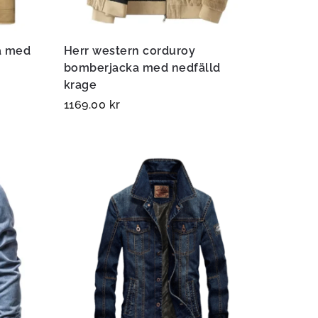
a med
Herr western corduroy
bomberjacka med nedfälld
krage
1169.00
kr