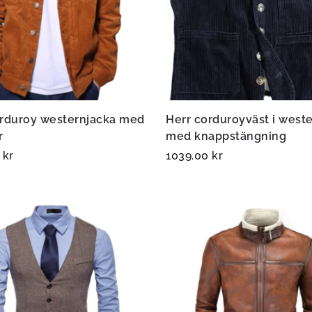
orduroy westernjacka med
Herr corduroyväst i weste
r
med knappstängning
0
kr
1039.00
kr