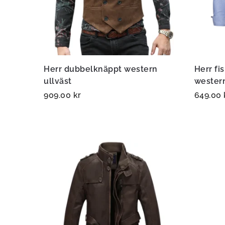
Herr dubbelknäppt western
Herr f
ullväst
western
909.00
kr
649.00