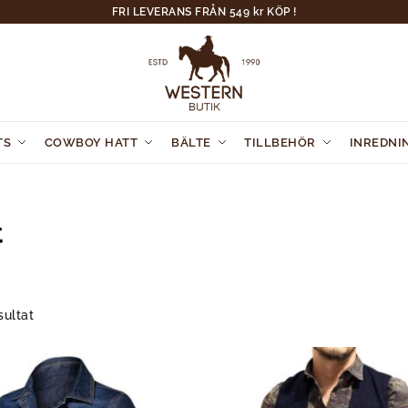
FRI LEVERANS FRÅN 549 kr KÖP !
TS
COWBOY HATT
BÄLTE
TILLBEHÖR
INREDNI
t
sultat