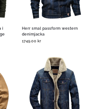
 i
Herr smal passform western
age
denimjacka
1749.00
kr