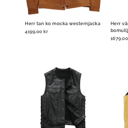
Herr tan ko mocka westernjacka
Herr vä
bomull
4199.00
kr
1679.0