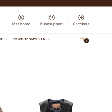
Mitt Konto
Kundsupport
Checkout
NG
COWBOY SMYCKEN
0.00
KR
0