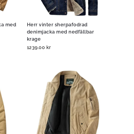
cka med
Herr vinter sherpafodrad
denimjacka med nedfällbar
krage
1239.00
kr