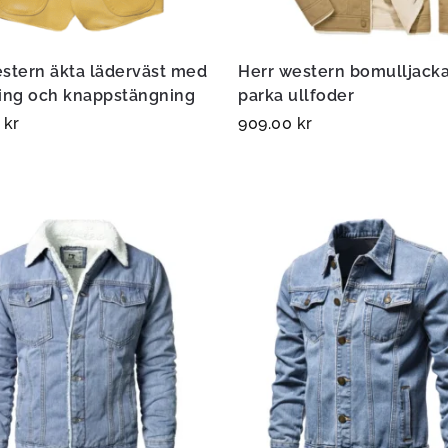
stern äkta läderväst med
Herr western bomulljack
ning och knappstängning
parka ullfoder
0
kr
909.00
kr