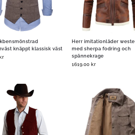
iskbensmönstrad
Herr imitationläder west
väst knäppt klassisk väst
med sherpa fodring och
spännekrage
kr
1619.00
kr