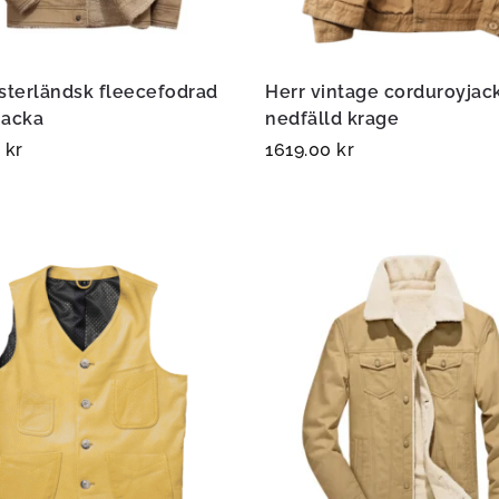
sterländsk fleecefodrad
Herr vintage corduroyja
jacka
nedfälld krage
0
kr
1619.00
kr