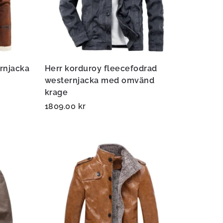
ernjacka
Herr korduroy fleecefodrad
westernjacka med omvänd
krage
1809.00
kr