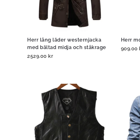
Herr lång läder westernjacka
Herr m
med bältad midja och ståkrage
909.00
2529.00
kr