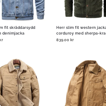
im fit skräddarsydd
Herr slim fit western jacka
n denimjacka
corduroy med sherpa-kr
kr
839.00
kr