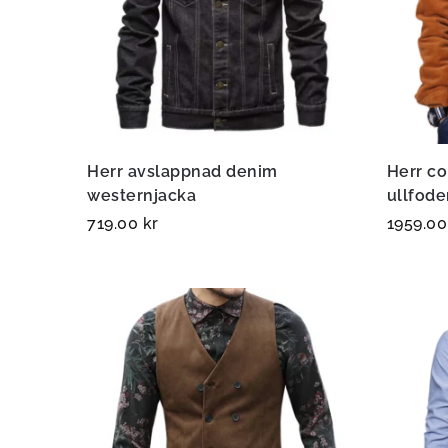
Herr avslappnad denim
Herr c
westernjacka
ullfode
719.00
kr
1959.0