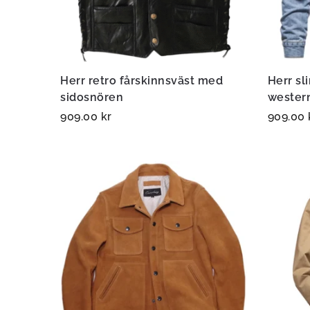
Herr retro fårskinnsväst med
Herr sl
sidosnören
wester
909.00
kr
909.00