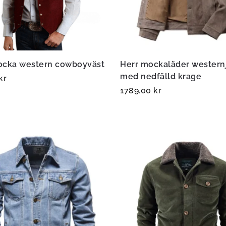
ocka western cowboyväst
Herr mockaläder western
med nedfälld krage
kr
1789.00
kr