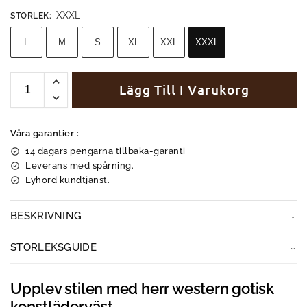
XXXL
STORLEK
:
L
M
S
XL
XXL
XXXL
Lägg Till I Varukorg
Våra garantier :
14 dagars pengarna tillbaka-garanti
Leverans med spårning.
Lyhörd kundtjänst.
BESKRIVNING
STORLEKSGUIDE
Upplev stilen med herr western gotisk
konstläderväst