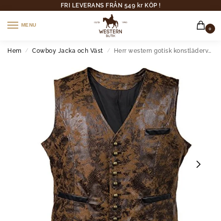
FRI LEVERANS FRÅN 549 kr KÖP !
MENU
0
Hem
Cowboy Jacka och Väst
Herr western gotisk konstläderväst
/
/