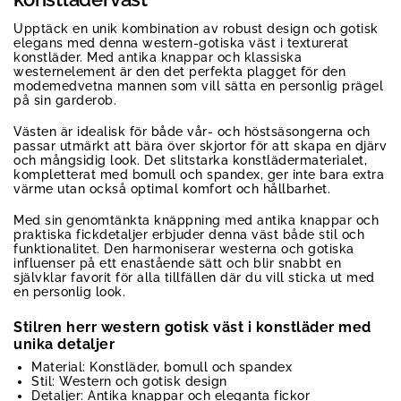
Upptäck en unik kombination av robust design och gotisk
elegans med denna western-gotiska väst i texturerat
konstläder. Med antika knappar och klassiska
westernelement är den det perfekta plagget för den
modemedvetna mannen som vill sätta en personlig prägel
på sin garderob.
Västen är idealisk för både vår- och höstsäsongerna och
passar utmärkt att bära över skjortor för att skapa en djärv
och mångsidig look. Det slitstarka konstlädermaterialet,
kompletterat med bomull och spandex, ger inte bara extra
värme utan också optimal komfort och hållbarhet.
Med sin genomtänkta knäppning med antika knappar och
praktiska fickdetaljer erbjuder denna väst både stil och
funktionalitet. Den harmoniserar westerna och gotiska
influenser på ett enastående sätt och blir snabbt en
självklar favorit för alla tillfällen där du vill sticka ut med
en personlig look.
Stilren herr western gotisk väst i konstläder med
unika detaljer
Material: Konstläder, bomull och spandex
Stil: Western och gotisk design
Detaljer: Antika knappar och eleganta fickor