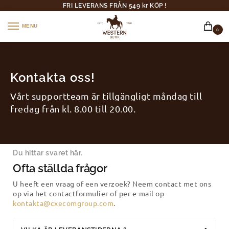
FRI LEVERANS FRÅN 549 kr KÖP !
MENU
0
Kontakta oss!
Vårt supportteam är tillgängligt måndag till
fredag från kl. 8.00 till 20.00.
Du hittar svaret här.
Ofta ställda frågor
U heeft een vraag of een verzoek? Neem contact met ons
op via het contactformulier of per e-mail op
kontakta@cxecomgroup.com
.