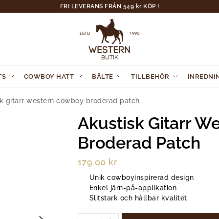
FRI LEVERANS FRÅN 549 kr KÖP !
TS
COWBOY HATT
BÄLTE
TILLBEHÖR
INREDNI
sk gitarr western cowboy broderad patch
Akustisk Gitarr 
Broderad Patch
179.00
kr
Unik cowboyinspirerad design
Enkel järn-på-applikation
Slitstark och hållbar kvalitet