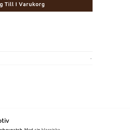
g Till I Varukorg
tiv
owboypatch
. Med sin klassiska