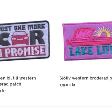
en bil till western
Sjöliv western broderad 
erad patch
179.00
kr
00
kr