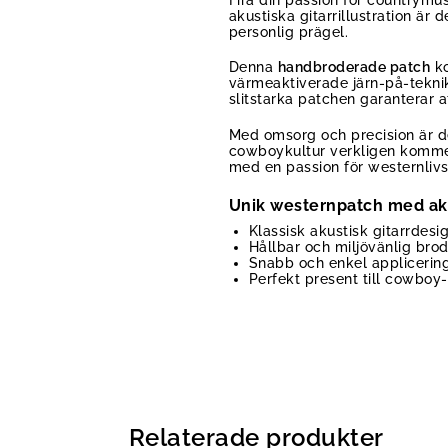
akustiska gitarrillustration är
personlig prägel.
Denna
handbroderade patch
ko
värmeaktiverade järn-på-teknik
slitstarka patchen garanterar at
Med omsorg och precision är 
cowboykultur verkligen kommer 
med en passion för westernlivss
Unik westernpatch med akus
Klassisk akustisk gitarrdes
Hållbar och miljövänlig bro
Snabb och enkel applicerin
Perfekt present till cowboy
Relaterade produkter