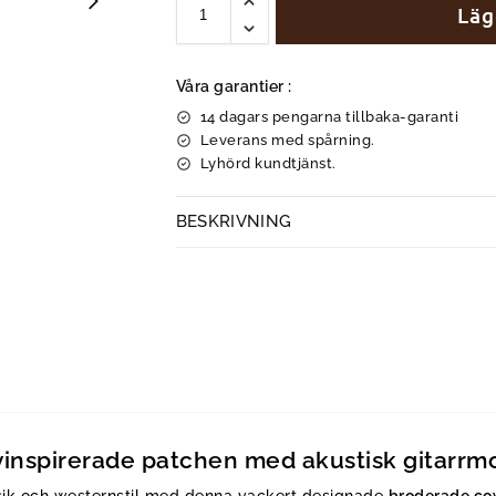
Läg
Våra garantier :
14 dagars pengarna tillbaka-garanti
Leverans med spårning.
Lyhörd kundtjänst.
BESKRIVNING
nspirerade patchen med akustisk gitarrmo
usik och westernstil med denna vackert designade
broderade c