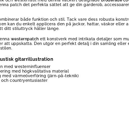
 denna patch det perfekta sättet att ge din garderob, accessoare
mbinerar både funktion och stil. Tack vare dess robusta konstr
en kan du enkelt applicera den på jackor, hattar, väskor eller 
t ditt stiluttryck håller länge.
denna
westernpatch
ett konstverk med intrikata detaljer som mu
att uppskatta. Den utgör en perfekt detalj i din samling eller
tilen.
tisk gitarrillustration
ign med westerninfluenser
dering med högkvalitativa material
g med värmeöverföring (järn-på-teknik)
- och countryentusiaster