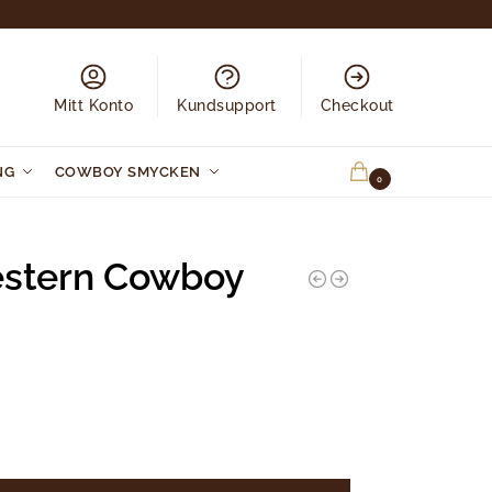
Mitt Konto
Kundsupport
Checkout
NG
COWBOY SMYCKEN
0.00
KR
0
Western Cowboy