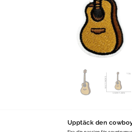
Upptäck den cowboyi
Fira din passion för countrym