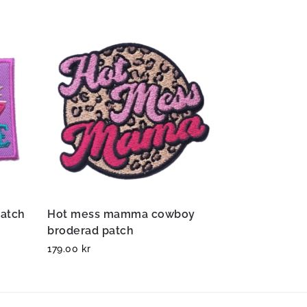
patch
Hot mess mamma cowboy
broderad patch
179.00
kr