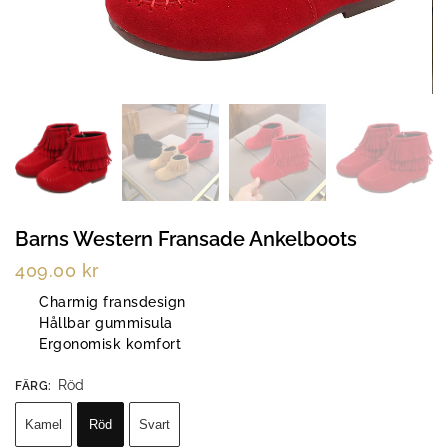
Barns Western Fransade Ankelboots
409.00
kr
Charmig fransdesign
Hållbar gummisula
Ergonomisk komfort
Röd
FÄRG
:
Kamel
Röd
Svart