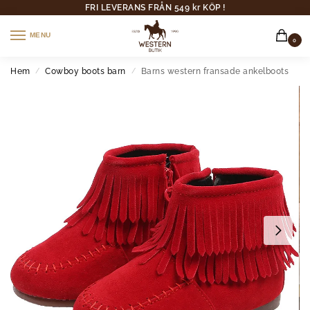
FRI LEVERANS FRÅN 549 kr KÖP !
MENU
0
Hem
Cowboy boots barn
Barns western fransade ankelboots
/
/