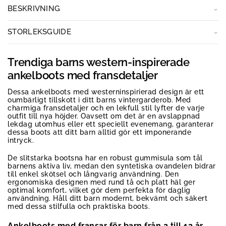
BESKRIVNING
STORLEKSGUIDE
Trendiga barns western-inspirerade
ankelboots med fransdetaljer
Dessa ankelboots med westerninspirierad design är ett
oumbärligt tillskott i ditt barns vintergarderob. Med
charmiga fransdetaljer och en lekfull stil lyfter de varje
outfit till nya höjder. Oavsett om det är en avslappnad
lekdag utomhus eller ett speciellt evenemang, garanterar
dessa boots att ditt barn alltid gör ett imponerande
intryck.
De slitstarka bootsna har en robust gummisula som tål
barnens aktiva liv, medan den syntetiska ovandelen bidrar
till enkel skötsel och långvarig användning. Den
ergonomiska designen med rund tå och platt häl ger
optimal komfort, vilket gör dem perfekta för daglig
användning. Håll ditt barn modernt, bekvämt och säkert
med dessa stilfulla och praktiska boots.
Ankelboots med fransar för barn från 2 till 12 år