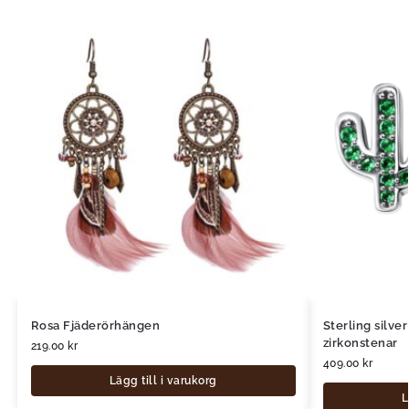
Rosa Fjäderörhängen
Sterling silv
zirkonstenar
219.00
kr
409.00
kr
Lägg till i varukorg
L