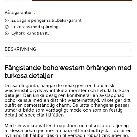
Våra garantier :
14 dagars pengarna tillbaka-garanti
Leverans med spårning.
Lyhörd kundtjänst.
BESKRIVNING
Fängslande boho western örhängen med
turkosa detaljer
Dessa eleganta, hängande örhängen i en bohemisk
westernstil pryds av intrikata mönster och livfulla turkosa
detaljer. Den unika designen kombinerar en avslappnad
boho-känsla med en distinkt westernattityd, vilket ger ditt
outfit en oemotståndlig charm. De lätta örhängena passar
utmärkt både som vardagligt mode och som en festlig
detalj på speciella tillfällen.
Med sin vackra vattendroppsform och utsökta detaljering
är dessa örhängen mer än bara ett modeuttryck – de är en
hyllning till hållbar design tillverkad i robust zinklegering.