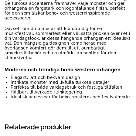
De turkosa accenterna framhäver varje mönster och ger
örhängena en färgstark och iögonfallande finish, perfekt
för den som älskar boho- och westerninspirerade
accessoarer.
Oavsett om du planerar att klä upp dig för en
musikfestival, sommarfest eller vill sätta pricken över i:et i
din vardagslook, är dessa hängande örhängen ett idealiskt
val. Den mångsidiga designen kombinerad med
överlägsen komfort gör dem till ett oumbärligt
smyckestillbehör och en utmärkt presentidé för den
stilmedvetna.
Moderna och trendiga boho western örhängen
Elegant, lätt och bekväm design
Intrikata mönster med livfulla turkosa detaljer
Perfekta till både vardagsbruk och festliga tillfällen
Hållbart tillverkade i zinklegering
Idealisk accessoar för boho, western- och festivalmode
Relaterade produkter