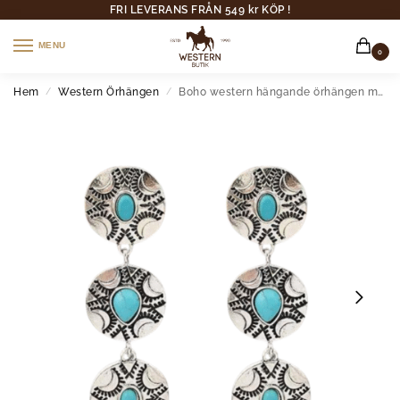
FRI LEVERANS FRÅN 549 kr KÖP !
MENU
0
Hem
Western Örhängen
Boho western hängande örhängen med turkosa accenter
/
/