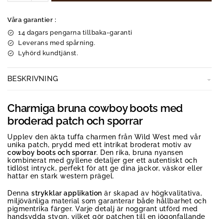
Våra garantier :
14 dagars pengarna tillbaka-garanti
Leverans med spårning.
Lyhörd kundtjänst.
BESKRIVNING
Charmiga bruna cowboy boots med
broderad patch och sporrar
Upplev den äkta tuffa charmen från Wild West med vår
unika patch, prydd med ett intrikat broderat motiv av
cowboy boots och sporrar
. Den rika, bruna nyansen
kombinerat med gyllene detaljer ger ett autentiskt och
tidlöst intryck, perfekt för att ge dina jackor, väskor eller
hattar en stark western prägel.
Denna
strykklar applikation
är skapad av högkvalitativa,
miljövänliga material som garanterar både hållbarhet och
pigmentrika färger. Varje detalj är noggrant utförd med
handsydda stygn, vilket gör patchen till en iögonfallande