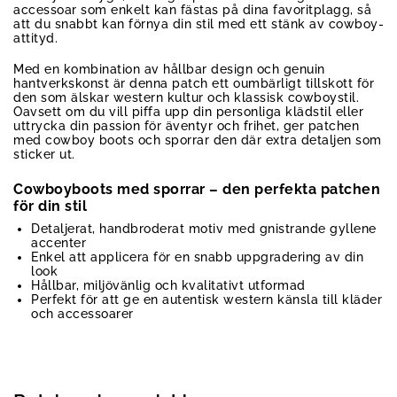
accessoar som enkelt kan fästas på dina favoritplagg, så
att du snabbt kan förnya din stil med ett stänk av cowboy-
attityd.
Med en kombination av hållbar design och genuin
hantverkskonst är denna patch ett oumbärligt tillskott för
den som älskar western kultur och klassisk cowboystil.
Oavsett om du vill piffa upp din personliga klädstil eller
uttrycka din passion för äventyr och frihet, ger patchen
med cowboy boots och sporrar den där extra detaljen som
sticker ut.
Cowboyboots med sporrar – den perfekta patchen
för din stil
Detaljerat, handbroderat motiv med gnistrande gyllene
accenter
Enkel att applicera för en snabb uppgradering av din
look
Hållbar, miljövänlig och kvalitativt utformad
Perfekt för att ge en autentisk western känsla till kläder
och accessoarer