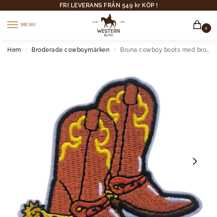
FRI LEVERANS FRÅN 549 kr KÖP !
MENU
0
Hem
Broderade cowboymärken
Bruna cowboy boots med broderad patch med sporrar
/
/