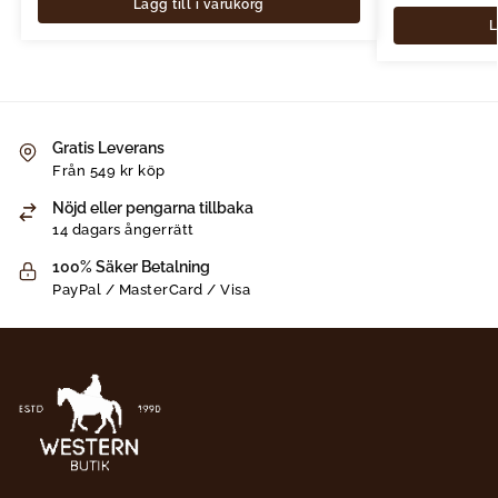
Lägg till i varukorg
L
Gratis Leverans
Från 549 kr köp
Nöjd eller pengarna tillbaka
14 dagars ångerrätt
100% Säker Betalning
PayPal / MasterCard / Visa