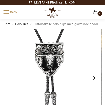
FRI LEVERANS FRÅN 549 kr KÖP !
MENU
0
Hem
Bolo Ties
Buffaloskalle bolo-slips med graverade ändar
/
/