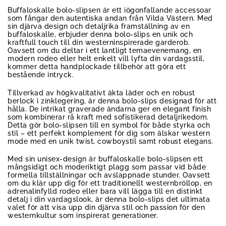
Buffaloskalle bolo-slipsen är ett iögonfallande accessoar
som fångar den autentiska andan från Vilda Västern. Med
sin djärva design och detaljrika framställning av en
buffaloskalle, erbjuder denna bolo-slips en unik och
kraftfull touch till din westerninspirerade garderob.
Oavsett om du deltar i ett lantligt temaevenemang, en
modern rodeo eller helt enkelt vill lyfta din vardagsstil,
kommer detta handplockade tillbehör att göra ett
bestående intryck.
Tillverkad av högkvalitativt äkta läder och en robust
berlock i zinklegering, är denna bolo-slips designad för att
hålla. De intrikat graverade ändarna ger en elegant finish
som kombinerar rå kraft med sofistikerad detaljrikedom.
Detta gör bolo-slipsen till en symbol för både styrka och
stil – ett perfekt komplement för dig som älskar western
mode med en unik twist, cowboystil samt robust elegans.
Med sin unisex-design är buffaloskalle bolo-slipsen ett
mångsidigt och moderiktigt plagg som passar vid både
formella tillställningar och avslappnade stunder. Oavsett
om du klär upp dig för ett traditionellt westernbröllop, en
adrenalinfylld rodeo eller bara vill lägga till en distinkt
detalj i din vardagslook, är denna bolo-slips det ultimata
valet för att visa upp din djärva stil och passion för den
westernkultur som inspirerat generationer.