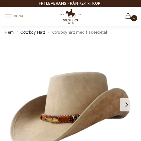
FRI LEVERANS FRÅN 549 kr KÖP !
MENU
0
Hem
Cowboy Hatt
Cowboyhatt med fjäderdetalj
/
/