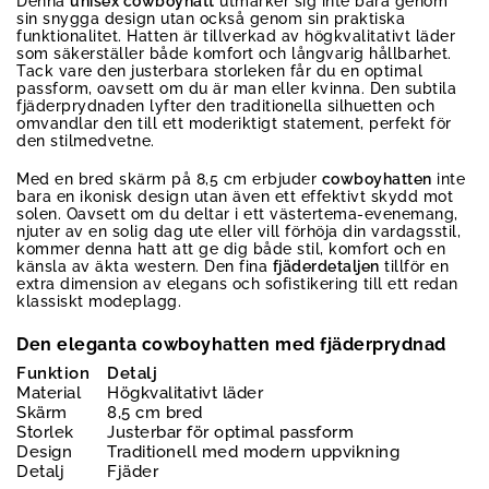
Denna
unisex cowboyhatt
utmärker sig inte bara genom
sin snygga design utan också genom sin praktiska
funktionalitet. Hatten är tillverkad av högkvalitativt läder
som säkerställer både komfort och långvarig hållbarhet.
Tack vare den justerbara storleken får du en optimal
passform, oavsett om du är man eller kvinna. Den subtila
fjäderprydnaden lyfter den traditionella silhuetten och
omvandlar den till ett moderiktigt statement, perfekt för
den stilmedvetne.
Med en bred skärm på 8,5 cm erbjuder
cowboyhatten
inte
bara en ikonisk design utan även ett effektivt skydd mot
solen. Oavsett om du deltar i ett västertema-evenemang,
njuter av en solig dag ute eller vill förhöja din vardagsstil,
kommer denna hatt att ge dig både stil, komfort och en
känsla av äkta western. Den fina
fjäderdetaljen
tillför en
extra dimension av elegans och sofistikering till ett redan
klassiskt modeplagg.
Den eleganta cowboyhatten med fjäderprydnad
Funktion
Detalj
Material
Högkvalitativt läder
Skärm
8,5 cm bred
Storlek
Justerbar för optimal passform
Design
Traditionell med modern uppvikning
Detalj
Fjäder