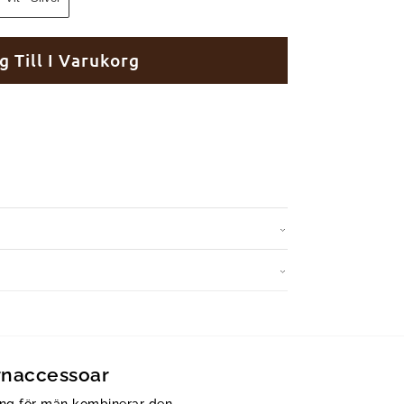
g Till I Varukorg
rnaccessoar