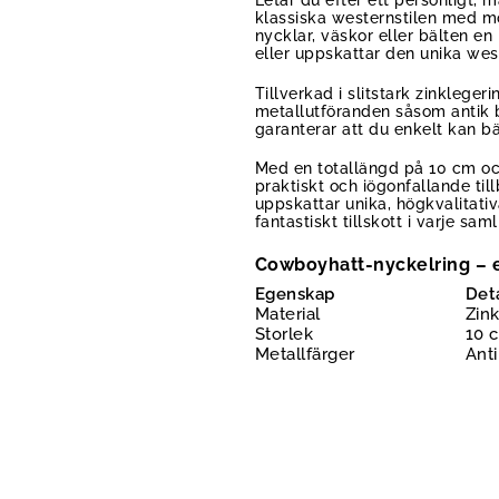
Letar du efter ett personligt,
klassiska westernstilen med mo
nycklar, väskor eller bälten 
eller uppskattar den unika west
Tillverkad i slitstark zinklege
metallutföranden såsom antik br
garanterar att du enkelt kan b
Med en totallängd på 10 cm oc
praktiskt och iögonfallande ti
uppskattar unika, högkvalitati
fantastiskt tillskott i varje saml
Cowboyhatt-nyckelring – e
Egenskap
Det
Material
Zin
Storlek
10 c
Metallfärger
Anti