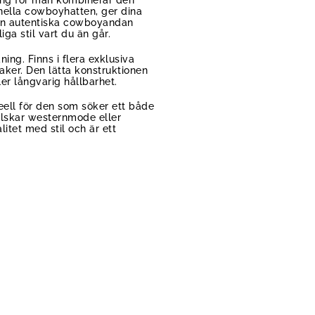
ring för män kombinerar den
onella cowboyhatten, ger dina
den autentiska cowboyandan
ga stil vart du än går.
ing. Finns i flera exklusiva
aker. Den lätta konstruktionen
er långvarig hållbarhet.
ell för den som söker ett både
älskar westernmode eller
itet med stil och är ett