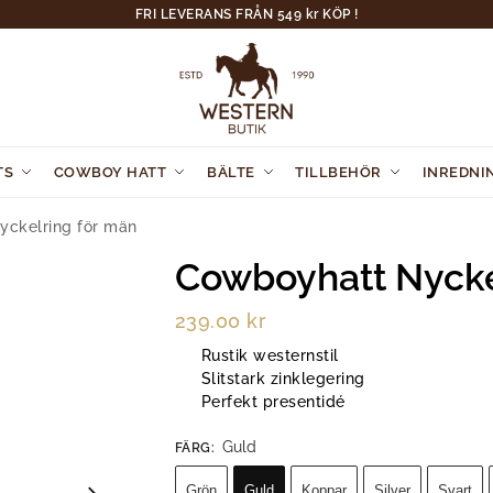
FRI LEVERANS FRÅN 549 kr KÖP !
TS
COWBOY HATT
BÄLTE
TILLBEHÖR
INREDNI
yckelring för män
Cowboyhatt Nycke
239.00
kr
Rustik westernstil
Slitstark zinklegering
Perfekt presentidé
Guld
FÄRG
:
Grön
Guld
Koppar
Silver
Svart