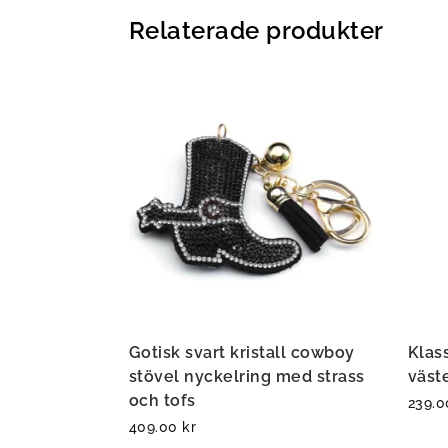
Relaterade produkter
Gotisk svart kristall cowboy
Klas
stövel nyckelring med strass
väst
och tofs
239.
409.00
kr