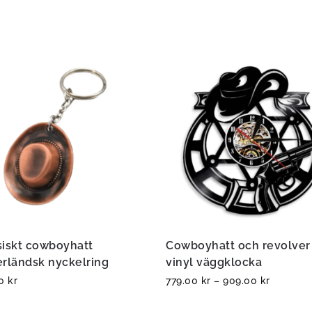
siskt cowboyhatt
Cowboyhatt och revolver
erländsk nyckelring
vinyl väggklocka
00
kr
779.00
kr
–
909.00
kr