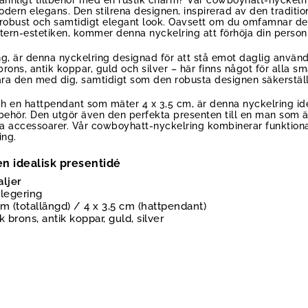
 mannligt tillbehör med en rustik charm? Vår cowboyhatt-nyckel
dern elegans. Den stilrena designen, inspirerad av den traditi
en robust och samtidigt elegant look. Oavsett om du omfamnar 
ern-estetiken, kommer denna nyckelring att förhöja din personli
ring, är denna nyckelring designad för att stå emot daglig användn
ons, antik koppar, guld och silver – här finns något för alla sm
ära den med dig, samtidigt som den robusta designen säkerställ
h en hattpendant som mäter 4 x 3,5 cm, är denna nyckelring ide
llbehör. Den utgör även den perfekta presenten till en man som 
va accessoarer. Vår cowboyhatt-nyckelring kombinerar funktional
ing.
n idealisk presentidé
aljer
klegering
m (totallängd) / 4 x 3,5 cm (hattpendant)
k brons, antik koppar, guld, silver