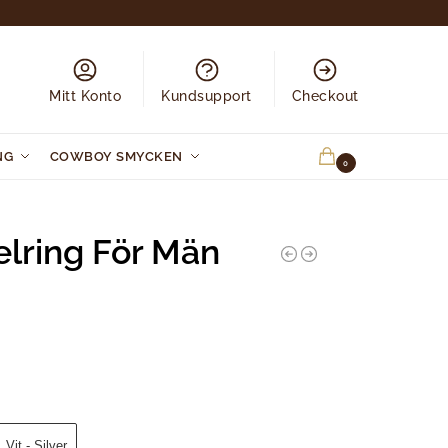
Mitt Konto
Kundsupport
Checkout
NG
COWBOY SMYCKEN
0.00
KR
0
lring För Män
Vit - Silver