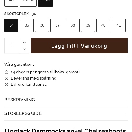
Brun
Kamel
Svart
34
SKOSTORLEK
:
34
35
36
37
38
39
40
41
Lägg Till I Varukorg
Våra garantier :
14 dagars pengarna tillbaka-garanti
Leverans med spårning.
Lyhörd kundtjänst.
BESKRIVNING
STORLEKSGUIDE
Upptäck Dammocka ankel Chelseaboots