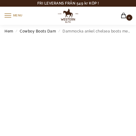
FRI LEVERANS FRÅN 549 kr KÖP !
MENU
0
Hem
Cowboy Boots Dam
Dammocka ankel chelsea boots med fyrkantad klack
/
/