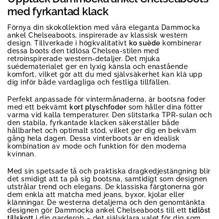
med fyrkantad klack
Förnya din skokollektion med våra eleganta Dammocka
ankel Chelseaboots, inspirerade av klassisk western
design. Tillverkade i högkvalitativt
ko suède
kombinerar
dessa boots den tidlösa Chelsea-stilen med
retroinspirerade western-detaljer. Det mjuka
suédematerialet ger en lyxig känsla och enastående
komfort, vilket gör att du med självsäkerhet kan klä upp
dig inför både vardagliga och festliga tillfällen.
Perfekt anpassade för vintermånaderna, är bootsna foder
med ett bekvämt
kort plyschfoder
som håller dina fötter
varma vid kalla temperaturer. Den slitstarka TPR-sulan och
den stabila, fyrkantade klacken säkerställer både
hållbarhet och optimalt stöd, vilket ger dig en bekväm
gång hela dagen. Dessa vinterboots är en idealisk
kombination av mode och funktion för den moderna
kvinnan.
Med sin spetsade tå och praktiska dragkedjestängning blir
det smidigt att ta på sig bootsna, samtidigt som designen
utstrålar trend och elegans. De klassiska färgtonerna gör
dem enkla att matcha med jeans, byxor, kjolar eller
klänningar. De westerna detaljerna och den genomtänkta
designen gör Dammocka ankel Chelseaboots till ett
tidlöst
tillskott
i din garderob – det självklara valet för dig som