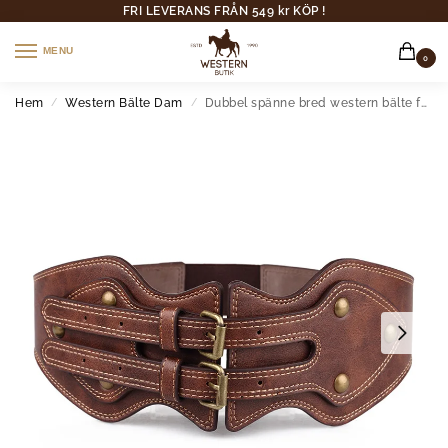
FRI LEVERANS FRÅN 549 kr KÖP !
MENU
0
Hem
Western Bälte Dam
Dubbel spänne bred western bälte för kvinnor med elastisk baksida
/
/