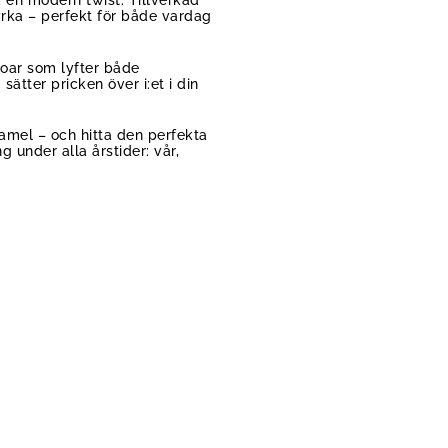
 en modern twist. Tillverkad
yrka – perfekt för både vardag
soar som lyfter både
tter pricken över i:et i din
 kamel – och hitta den perfekta
 under alla årstider: vår,