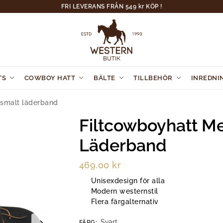
FRI LEVERANS FRÅN 549 kr KÖP !
TS
COWBOY HATT
BÄLTE
TILLBEHÖR
INREDNI
 smalt läderband
Filtcowboyhatt M
Läderband
469.00
kr
Unisexdesign för alla
Modern westernstil
Flera färgalternativ
Svart
FÄRG
: