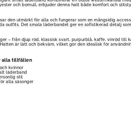
legant smalt läderband kombinerar en tidlös westernkänsla med
yester och bomull, erbjuder denna hatt både komfort och slitst
ssar den utmärkt för alla och fungerar som en mångsidig acces
outfits. Det smala läderbandet ger en sofistikerad detalj som sä
rger – från djup röd, klassisk svart, purpurblå, kaffe, vinröd till
atten är lätt och bekväm, vilket gör den idealisk för användning
alla tillfällen
och kvinnor
alt läderband
rsonlig stil
för alla säsonger