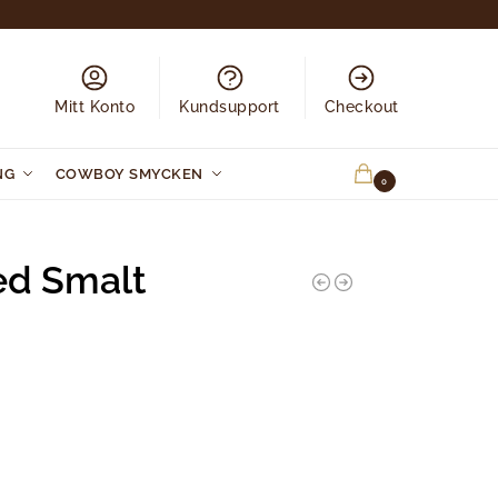
Mitt Konto
Kundsupport
Checkout
NG
COWBOY SMYCKEN
0.00
KR
0
ed Smalt