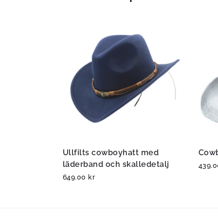
Ullfilts cowboyhatt med
Cowb
läderband och skalledetalj
439.
649.00
kr