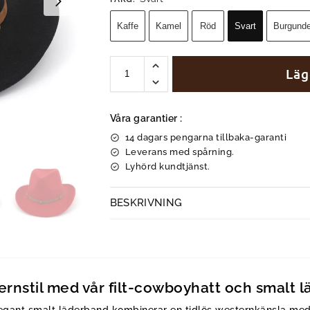
Kaffe
Kamel
Röd
Svart
Burgunde
Läg
Våra garantier :
14 dagars pengarna tillbaka-garanti
Leverans med spårning.
Lyhörd kundtjänst.
BESKRIVNING
rnstil med vår filt-cowboyhatt och smalt 