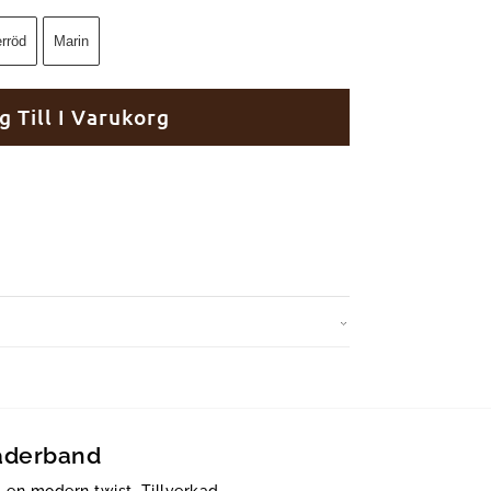
rröd
Marin
g Till I Varukorg
läderband