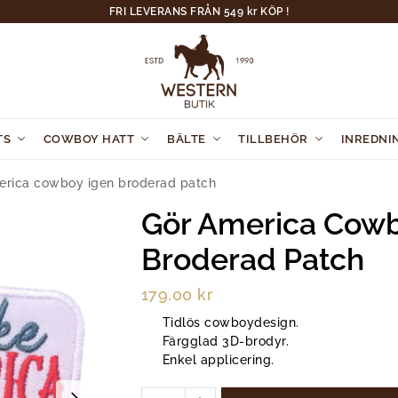
FRI LEVERANS FRÅN 549 kr KÖP !
TS
COWBOY HATT
BÄLTE
TILLBEHÖR
INREDNI
erica cowboy igen broderad patch
Gör America Cowb
Broderad Patch
179.00
kr
Tidlös cowboydesign.
Färgglad 3D-brodyr.
Enkel applicering.