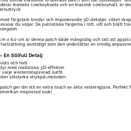
uderar ikoniska cowboyboots och en klassisk cowboyhatt, är den 
ernuttryck.
 med färgstark brodyr och imponerande 3D-detaljer, vilket skap
essoar du väljer. De patriotiska färgerna i rött, vitt och blått 
 mängden.
 cm x 6,0 cm är denna patch både mångsidig och lätt att applic
 fastsättning samtidigt som den underlättar en smidig anpassni
En Stilfull Detalj
ots och hatt.
dyr med realistiska 3D-effekter.
r varje westerninspirerad outfit.
 den slitstarka strykpå-metoden.
tch ger din stil en extra touch av äkta vesternglans. Perfekt
amerikan-inspirerad look!