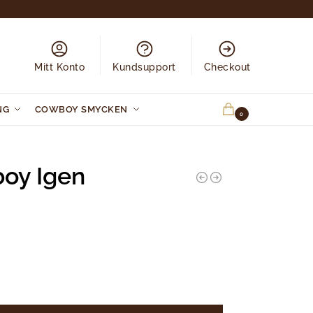
Mitt Konto
Kundsupport
Checkout
NG
COWBOY SMYCKEN
0.00
KR
0
oy Igen