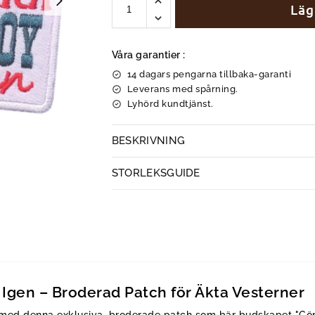
Läg
Våra garantier :
14 dagars pengarna tillbaka-garanti
Leverans med spårning.
Lyhörd kundtjänst.
BESKRIVNING
STORLEKSGUIDE
Igen – Broderad Patch för Äkta Vesterner
t med denna exklusiva, broderade patch som bär budskapet "G