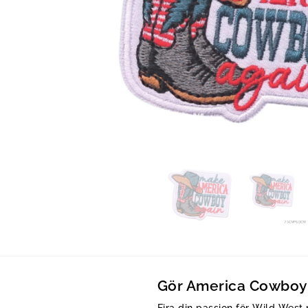
Gör America Cowboy 
Fira din passion för Wild Wes