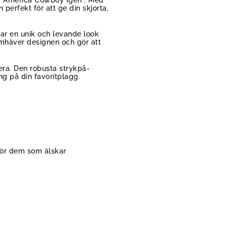
perfekt för att ge din skjorta,
ar en unik och levande look
framhäver designen och gör att
era. Den robusta strykpå-
ng på din favoritplagg.
 för dem som älskar