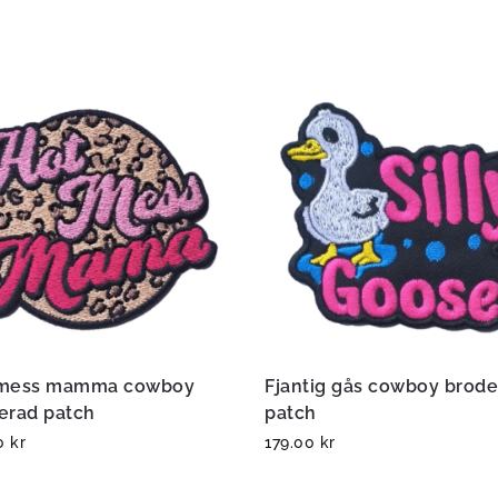
 mess mamma cowboy
Fjantig gås cowboy brod
erad patch
patch
00
kr
179.00
kr