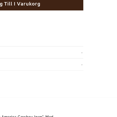
g Till I Varukorg
ör America Cowboy Igen". Med