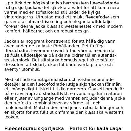
Upptäck den
högkvalitativa herr western fleecefodrade
rutig skjortjackan
, det självklara valet för att kombinera
värme med en sofistikerad stil under de kyliga
vinterdagarna. Utrustad med ett mjukt
fleecefoder
som
garanterar utmärkt isolering och eleganta
ulldetaljer
förenar denna jacka klassisk westernestetik med modern
komfort, hållbarhet och en robust design.
Jackan är noggrant konstruerad för att hålla dig varm
även under de kallaste förhållanden. Det fluffiga
fleecefodret
levererar oöverträffad värme, medan de
stilfulla
ulldetaljerna
på axlarna bidrar till en autentisk
westernlook. Det slitstarka bomullstyget säkerställer
dessutom att skjortjackan tål både vardagsbruk och
äventyr utomhus.
Med sitt tidlösa
rutiga mönster
och västerinspirerade
detaljer är
den fleecefodrade rutiga skjortjackan för män
ett mångsidigt tillskott till din garderob. Oavsett om du är
på en avslappnad stadsutflykt, en vandringstur i naturen
eller njuter av umgänge med vänner, erbjuder denna jacka
den perfekta kombinationen av värme, stil och
funktionalitet. Matcha den med jeans, robusta kängor och
en skjorta för att fullt ut omfamna den klassiska westerns
looken.
Fleecefodrad skjortjacka – Perfekt för kalla dagar