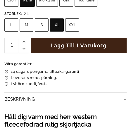
Grön
Kaffe
Mörkgrön
Grå
Röd Kaffe
XL
STORLEK
:
L
M
S
XL
XXL
Lägg Till I Varukorg
Våra garantier :
14 dagars pengarna tillbaka-garanti
Leverans med spårning.
Lyhörd kundtjänst.
BESKRIVNING
Håll dig varm med herr western
fleecefodrad rutig skjortjacka