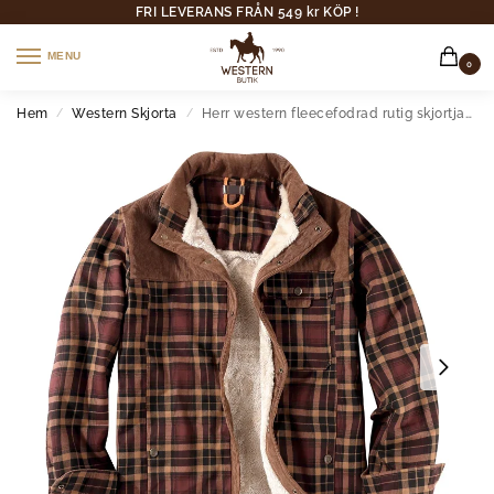
FRI LEVERANS FRÅN 549 kr KÖP !
MENU
0
Hem
Western Skjorta
Herr western fleecefodrad rutig skjortjacka med ulldetaljer
/
/