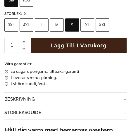
Blå
Röd
S
STORLEK
:
3XL
4XL
L
M
S
XL
XXL
Lägg Till I Varukorg
Våra garantier :
14 dagars pengarna tillbaka-garanti
Leverans med spårning.
Lyhörd kundtjänst.
BESKRIVNING
STORLEKSGUIDE
Håll dig varm med herrarnas western