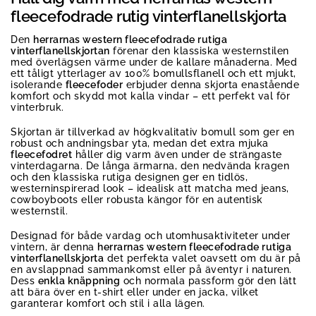
fleecefodrade rutig vinterflanellskjorta
Den
herrarnas western fleecefodrade rutiga
vinterflanellskjortan
förenar den klassiska westernstilen
med överlägsen värme under de kallare månaderna. Med
ett tåligt ytterlager av 100% bomullsflanell och ett mjukt,
isolerande
fleecefoder
erbjuder denna skjorta enastående
komfort och skydd mot kalla vindar – ett perfekt val för
vinterbruk.
Skjortan är tillverkad av högkvalitativ bomull som ger en
robust och andningsbar yta, medan det extra mjuka
fleecefodret
håller dig varm även under de strängaste
vinterdagarna. De långa ärmarna, den nedvända kragen
och den klassiska rutiga designen ger en tidlös,
westerninspirerad look – idealisk att matcha med jeans,
cowboyboots eller robusta kängor för en autentisk
westernstil.
Designad för både vardag och utomhusaktiviteter under
vintern, är denna
herrarnas western fleecefodrade rutiga
vinterflanellskjorta
det perfekta valet oavsett om du är på
en avslappnad sammankomst eller på äventyr i naturen.
Dess
enkla knäppning
och normala passform gör den lätt
att bära över en t-shirt eller under en jacka, vilket
garanterar komfort och stil i alla lägen.