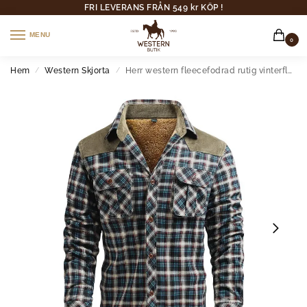
FRI LEVERANS FRÅN 549 kr KÖP !
MENU
0
Hem
Western Skjorta
Herr western fleecefodrad rutig vinterflanellskjorta
/
/