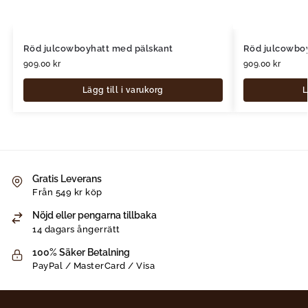
Röd julcowboyhatt med pälskant
Röd julcowbo
909.00
kr
909.00
kr
Lägg till i varukorg
L
Gratis Leverans
Från 549 kr köp
Nöjd eller pengarna tillbaka
14 dagars ångerrätt
100% Säker Betalning
PayPal / MasterCard / Visa