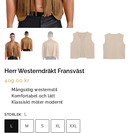
Herr Westerndräkt Fransväst
409.00
kr
Mångsidig westernstil
Komfortabel och lätt
Klassiskt möter modernt
L
STORLEK
:
L
M
S
XL
XXL