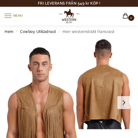
FRI LEVERANS FRÅN 549 kr KÖP !
MENU
0
Hem
Cowboy Utklädnad
Herr westerndräkt fransväst
/
/