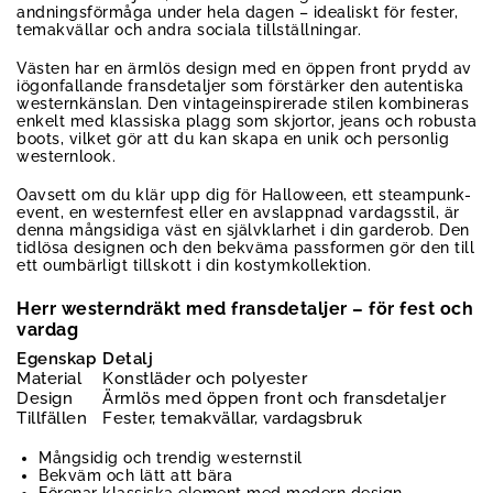
andningsförmåga under hela dagen – idealiskt för fester,
temakvällar och andra sociala tillställningar.
Västen har en ärmlös design med en öppen front prydd av
iögonfallande fransdetaljer som förstärker den autentiska
westernkänslan. Den vintageinspirerade stilen kombineras
enkelt med klassiska plagg som skjortor, jeans och robusta
boots, vilket gör att du kan skapa en unik och personlig
westernlook.
Oavsett om du klär upp dig för Halloween, ett steampunk-
event, en westernfest eller en avslappnad vardagsstil, är
denna mångsidiga väst en självklarhet i din garderob. Den
tidlösa designen och den bekväma passformen gör den till
ett oumbärligt tillskott i din kostymkollektion.
Herr westerndräkt med fransdetaljer – för fest och
vardag
Egenskap
Detalj
Material
Konstläder och polyester
Design
Ärmlös med öppen front och fransdetaljer
Tillfällen
Fester, temakvällar, vardagsbruk
Mångsidig och trendig westernstil
Bekväm och lätt att bära