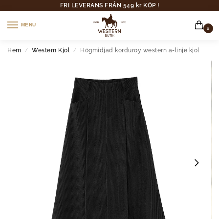
FRI LEVERANS FRÅN 549 kr KÖP !
MENU
0
Hem
Western Kjol
Högmidjad korduroy western a-linje kjol
/
/