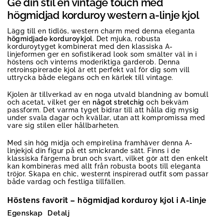
Ge din stil en vintage touch med
högmidjad korduroy western a-linje kjol
Lägg till en tidlös, western charm med denna eleganta
högmidjade korduroykjol
. Det mjuka, robusta
korduroytyget kombinerat med den klassiska A-
linjeformen ger en sofistikerad look som smälter väl in i
höstens och vinterns moderiktiga garderob. Denna
retroinspirerade kjol är ett perfekt val för dig som vill
uttrycka både elegans och en kärlek till vintage.
Kjolen är tillverkad av en noga utvald blandning av bomull
och acetat, vilket ger en
något stretchig
och bekväm
passform. Det varma tyget bidrar till att hålla dig mysig
under svala dagar och kvällar, utan att kompromissa med
vare sig stilen eller hållbarheten.
Med sin hög midja och empirelina framhäver denna A-
linjekjol din figur på ett smickrande sätt. Finns i de
klassiska färgerna brun och svart, vilket gör att den enkelt
kan kombineras med allt från robusta boots till eleganta
tröjor. Skapa en chic, westernt inspirerad outfit som passar
både vardag och festliga tillfällen.
Höstens favorit – högmidjad korduroy kjol i A-linje
Egenskap
Detalj