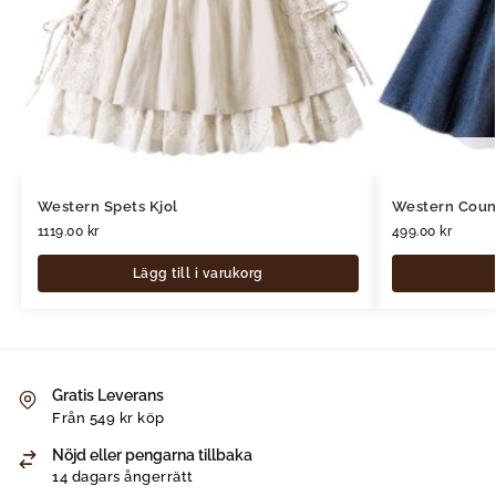
Western Spets Kjol
Western Count
1119.00
kr
499.00
kr
Lägg till i varukorg
Gratis Leverans
Från 549 kr köp
Nöjd eller pengarna tillbaka
14 dagars ångerrätt