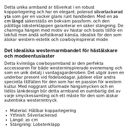
Detta unika armband är tillverkat i en robust
kopparlegering och har en elegant, polerad
silverlackerad
yta
som ger en vacker glans runt handleden. Med en
20
cm längd
säkerställs en bekväm passform, och den
pålitliga lobsterkläppen garanterar en säker stängning. De
charmiga hängen med motiv av hästar och boots tillför en
lekfull men ändå sofistikerad känsla, idealisk för den som
älskar western-estetik och cowboyinspirerat mode.
Det idealiska westernarmbandet för hästälskare
och modeentusiaster
Detta kvinnliga cowboyarmband är den perfekta
accessoaren för både westerninspirerade evenemang och
som en unik detalj i vardagsgarderoben. Det utgör även en
underbar present vid födelsedagar, jubileer eller andra
speciella tillfällen för den som har en passion för western
kultur. Med noggrant utformade hängsmycken och en
tidlös länkdesign blir detta armband en oumbärlig del av
varje smyckessamling och ett måste för den som älskar
autentiska westernintryck.
Material: Hållbar kopparlegering
Ytfinish: Silverlackerad
Längd: 20 cm
Stängning: Lobsterkläpp