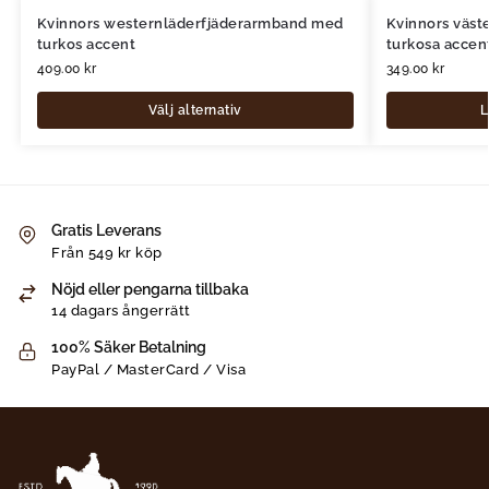
Kvinnors westernläderfjäderarmband med
Kvinnors väs
turkos accent
turkosa accen
409.00
kr
349.00
kr
Välj alternativ
L
Gratis Leverans
Från 549 kr köp
Nöjd eller pengarna tillbaka
14 dagars ångerrätt
100% Säker Betalning
PayPal / MasterCard / Visa