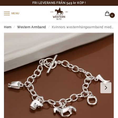
FRI LEVERANS FRÅN 549 kr KÖP !
MENU
0
Hem
Western Armband
Kvinnors westernhängearmband med häst- och stövleanhäng
/
/