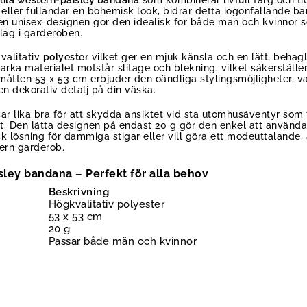
 eller fulländar en bohemisk look, bidrar detta iögonfallande ba
n unisex-designen gör den idealisk för både män och kvinnor som
lag i garderoben.
valitativ
polyester
vilket ger en mjuk känsla och en lätt, behagl
tarka materialet motstår slitage och blekning, vilket säkerställ
åtten 53 x 53 cm erbjuder den oändliga stylingsmöjligheter, v
en dekorativ detalj på din väska.
ar lika bra för att skydda ansiktet vid sta utomhusäventyr som 
fit. Den lätta designen på endast 20 g gör den enkel att använda
k lösning för dammiga stigar eller vill göra ett modeuttalande,
dern garderob.
sley bandana – Perfekt för alla behov
Beskrivning
Högkvalitativ polyester
53 x 53 cm
20 g
Passar både män och kvinnor