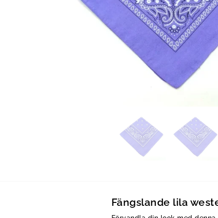
Fängslande lila weste
Förvandla din look med denn