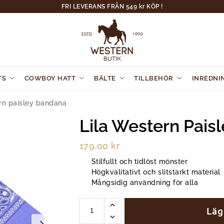
FRI LEVERANS FRÅN 549 kr KÖP !
TS
COWBOY HATT
BÄLTE
TILLBEHÖR
INREDNI
ern paisley bandana
Lila Western Pais
179.00
kr
Stilfullt och tidlöst mönster
Högkvalitativt och slitstarkt material
Mångsidig användning för alla
Läg