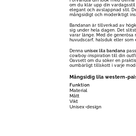
om du klär upp din vardagsstil
elegant och avslappnad stil. De
mångsidigt och moderiktigt ins
Bandanan är tillverkad av högk
sig under hela dagen. Det slits
varar länge. Med de generösa m
huvudscarf, halsduk eller som 
Denna
unisex lila bandana
pass
cowboy-inspiration till din out
Oavsett om du söker en praktis
oumbärligt tillskott i varje mo
Mångsidig lila western-pai
Funktion
Material
Mått
Vikt
Unisex-design