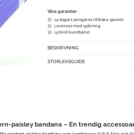
Våra garantier :
14 dagars pengarna tillbaka-garanti
Leverans med spårning.
Lyhörd kundtjänst.
BESKRIVNING
STORLEKSGUIDE
rn-paisley bandana – En trendig accessoar f
a
lila western-paisley bandana
som kombinerar livfull färg och ti