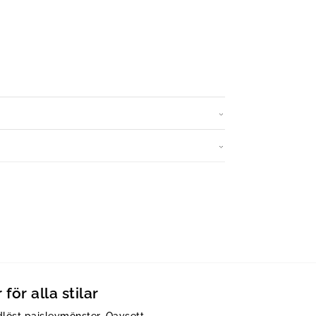
ör alla stilar
dlöst paisleymönster. Oavsett