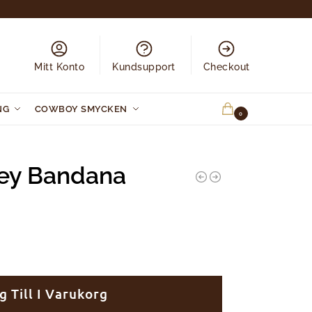
Mitt Konto
Kundsupport
Checkout
NG
COWBOY SMYCKEN
0.00
KR
0
ley Bandana
g Till I Varukorg