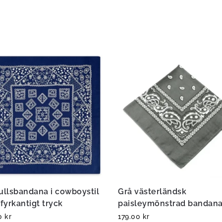
llsbandana i cowboystil
Grå västerländsk
fyrkantigt tryck
paisleymönstrad bandan
00
kr
179.00
kr