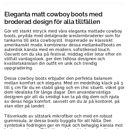
Eleganta matt cowboy boots med
broderad design för alla tillfällen
Gör ett starkt intryck med våra eleganta mattade cowboy
boots, prydda med detaljerade westernbroderier som för
tankarna till äkta cowboystil. Inspirerade av klassiskt
amerikanskt mode, kombinerar dessa mellankalfboots en
autentisk känsla med en modern, sofistikerad touch.
Oavsett om du ska på festival, middag eller letar efter en
stilfull vardagslook, ger den tidlösa designen och
kvalitetskänslan din outfit en unik och trendig
uppgradering.
Dessa cowboy boots erbjuder den perfekta balansen
mellan komfort och elegans. Med en medelhög klack på 3
till 5 cm får du en stabil gång och en chic siluett, vilket gör
dem idealiska för långa dagar. Den användarvänliga
designen gör att du smidigt kan ta på dig dem och njuta
av deras höga komfort, oavsett om du är på kontoret, på
stan eller på landet.
Tillverkade av slitstark mikrofiber och med en robust
gummisula, är dessa boots byggda för att hålla. Den
syntetiska fodringen ger en mjuk och behaglig känsla mot