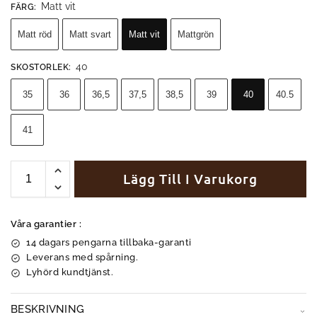
Matt vit
FÄRG
:
Matt röd
Matt svart
Matt vit
Mattgrön
40
SKOSTORLEK
:
35
36
36,5
37,5
38,5
39
40
40.5
41
Lägg Till I Varukorg
Våra garantier :
14 dagars pengarna tillbaka-garanti
Leverans med spårning.
Lyhörd kundtjänst.
BESKRIVNING