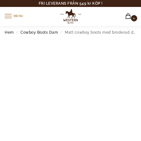
FRI LEVERANS FRÅN 549 kr KÖP !
MENU
0
Hem
Cowboy Boots Dam
Matt cowboy boots med broderad design och mellankalfslängd
/
/