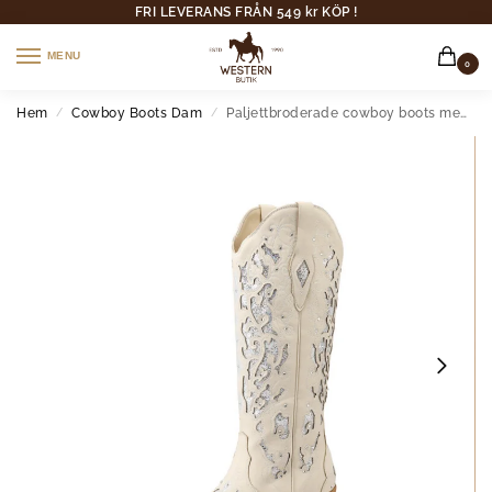
FRI LEVERANS FRÅN 549 kr KÖP !
MENU
0
Hem
Cowboy Boots Dam
Paljettbroderade cowboy boots med blommig design
/
/