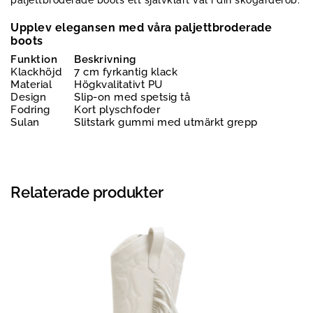
paljettbroderade boots ett självklart val i din skogarderob.
Upplev elegansen med våra paljettbroderade
boots
Funktion
Beskrivning
Klackhöjd
7 cm fyrkantig klack
Material
Högkvalitativt PU
Design
Slip-on med spetsig tå
Fodring
Kort plyschfoder
Sulan
Slitstark gummi med utmärkt grepp
Relaterade produkter