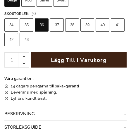
Beige
Röd
Silver
Svart
36
SKOSTORLEK
:
34
35
36
37
38
39
40
41
42
43
Lägg Till I Varukorg
Våra garantier :
14 dagars pengarna tillbaka-garanti
Leverans med spårning.
Lyhörd kundtjänst.
BESKRIVNING
STORLEKSGUIDE