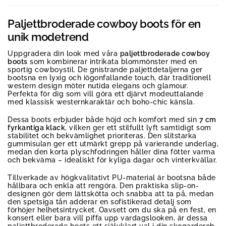
Paljettbroderade cowboy boots för en
unik modetrend
Uppgradera din look med våra
paljettbroderade cowboy
boots
som kombinerar intrikata blommönster med en
sportig cowboystil. De gnistrande paljettdetaljerna ger
bootsna en lyxig och iögonfallande touch, där traditionell
western design möter nutida elegans och glamour.
Perfekta för dig som vill göra ett djärvt modeuttalande
med klassisk westernkaraktär och boho-chic känsla.
Dessa boots erbjuder både höjd och komfort med sin
7 cm
fyrkantiga klack
, vilken ger ett stilfullt lyft samtidigt som
stabilitet och bekvämlighet prioriteras. Den slitstarka
gummisulan ger ett utmärkt grepp på varierande underlag,
medan den korta plyschfodringen håller dina fötter varma
och bekväma – idealiskt för kyliga dagar och vinterkvällar.
Tillverkade av högkvalitativt PU-material är bootsna både
hållbara och enkla att rengöra. Den praktiska slip-on-
designen gör dem lättskötta och snabba att ta på, medan
den spetsiga tån adderar en sofistikerad detalj som
förhöjer helhetsintrycket. Oavsett om du ska på en fest, en
konsert eller bara vill piffa upp vardagslooken, är dessa