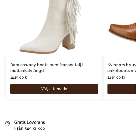
Dam cowboy boots med fransdetalj i
Kvinnors brun
mellankalvlängd
ankelboots me
1429.00
kr
2419.00
kr
Välj alternativ
Gratis Leverans
Från 549 kr köp