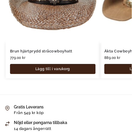
Brun hjärtprydd stråcowboyhatt
Äkta Cowboyh
779.00
kr
889.00
kr
Lägg till i varukorg
L
Gratis Leverans
Från 549 kr köp
Nöjd eller pengarna tillbaka
14 dagars ångerrätt