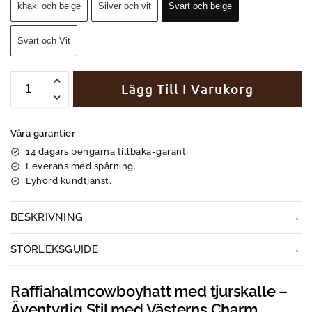
khaki och beige
Silver och vit
Svart och beige
Svart och Vit
Lägg Till I Varukorg
Våra garantier :
14 dagars pengarna tillbaka-garanti
Leverans med spårning.
Lyhörd kundtjänst.
BESKRIVNING
STORLEKSGUIDE
Raffiahalmcowboyhatt med tjurskalle –
Äventyrlig Stil med Västerns Charm