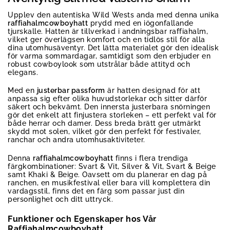
Upplev den autentiska Wild Wests anda med denna unika
raffiahalmcowboyhatt
prydd med en iögonfallande
tjurskalle. Hatten är tillverkad i andningsbar raffiahalm,
vilket ger överlägsen komfort och en tidlös stil för alla
dina utomhusäventyr. Det lätta materialet gör den idealisk
för varma sommardagar, samtidigt som den erbjuder en
robust cowboylook som utstrålar både attityd och
elegans.
Med en
justerbar passform
är hatten designad för att
anpassa sig efter olika huvudstorlekar och sitter därför
säkert och bekvämt. Den innersta justerbara snörningen
gör det enkelt att finjustera storleken – ett perfekt val för
både herrar och damer. Dess breda brätt ger utmärkt
skydd mot solen, vilket gör den perfekt för festivaler,
ranchar och andra utomhusaktiviteter.
Denna
raffiahalmcowboyhatt
finns i flera trendiga
färgkombinationer: Svart & Vit, Silver & Vit, Svart & Beige
samt Khaki & Beige. Oavsett om du planerar en dag på
ranchen, en musikfestival eller bara vill komplettera din
vardagsstil, finns det en färg som passar just din
personlighet och ditt uttryck.
Funktioner och Egenskaper hos Vår
Raffiahalmcowboyhatt