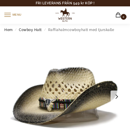
FRI LEVERANS FRÅN 549 kr KÖP !
MENU
0
Hem
Cowboy Hatt
Raffiahalmcowboyhatt med tjurskalle
/
/