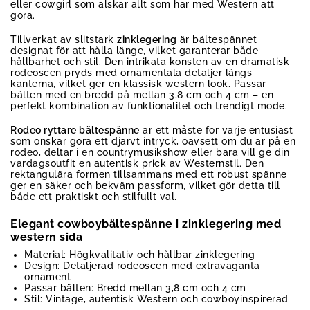
eller cowgirl som älskar allt som har med Western att
göra.
Tillverkat av slitstark
zinklegering
är bältespännet
designat för att hålla länge, vilket garanterar både
hållbarhet och stil. Den intrikata konsten av en dramatisk
rodeoscen pryds med ornamentala detaljer längs
kanterna, vilket ger en klassisk western look. Passar
bälten med en bredd på mellan 3,8 cm och 4 cm – en
perfekt kombination av funktionalitet och trendigt mode.
Rodeo ryttare bältespänne
är ett måste för varje entusiast
som önskar göra ett djärvt intryck, oavsett om du är på en
rodeo, deltar i en countrymusikshow eller bara vill ge din
vardagsoutfit en autentisk prick av Westernstil. Den
rektangulära formen tillsammans med ett robust spänne
ger en säker och bekväm passform, vilket gör detta till
både ett praktiskt och stilfullt val.
Elegant cowboybältespänne i zinklegering med
western sida
Material: Högkvalitativ och hållbar zinklegering
Design: Detaljerad rodeoscen med extravaganta
ornament
Passar bälten: Bredd mellan 3,8 cm och 4 cm
Stil: Vintage, autentisk Western och cowboyinspirerad