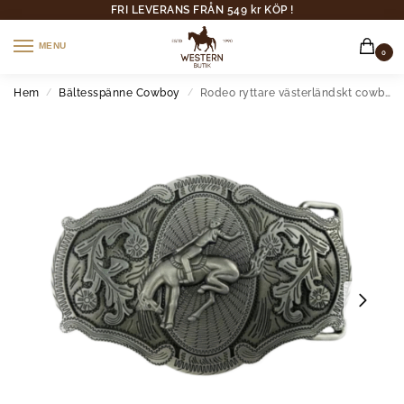
FRI LEVERANS FRÅN 549 kr KÖP !
MENU
0
Hem
Bältesspänne Cowboy
Rodeo ryttare västerländskt cowboybältespänne
/
/