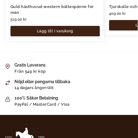
Guld hästhuvud western bältespänne för
Tjurskalle oc
män
409.00
kr
519.00
kr
L
Lägg till i varukorg
Gratis Leverans
Från 549 kr köp
Nöjd eller pengarna tillbaka
14 dagars ångerrätt
100% Säker Betalning
PayPal / MasterCard / Visa