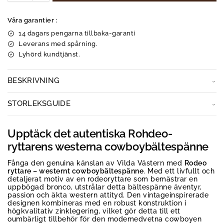
Våra garantier :
14 dagars pengarna tillbaka-garanti
Leverans med spårning.
Lyhörd kundtjänst.
BESKRIVNING
STORLEKSGUIDE
Upptäck det autentiska Rohdeo-
ryttarens westerna cowboybältespänne
Fånga den genuina känslan av Vilda Västern med
Rodeo
ryttare – westernt cowboybältespänne
. Med ett livfullt och
detaljerat motiv av en rodeoryttare som bemästrar en
uppbögad bronco, utstrålar detta bältespänne äventyr,
passion och äkta western attityd. Den vintageinspirerade
designen kombineras med en robust konstruktion i
högkvalitativ zinklegering, vilket gör detta till ett
oumbärligt tillbehör för den modemedvetna cowboyen