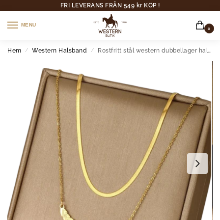
FRI LEVERANS FRÅN 549 kr KÖP !
MENU
0
Hem
Western Halsband
Rostfritt stål western dubbellager halsband med turkos hängsmycke
/
/