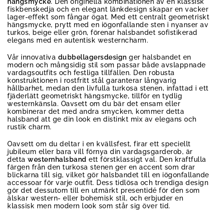
hängsmycke
. Den originella kombinationen av en klassisk
fiskbenskedja och en elegant länkdesign skapar en vacker
lager-effekt som fångar ögat. Med ett centralt geometriskt
hängsmycke, prytt med en iögonfallande sten i nyanser av
turkos, beige eller grön, förenar halsbandet sofistikerad
elegans med en autentisk westerncharm.
Vår innovativa
dubbellagersdesign
ger halsbandet en
modern och mångsidig stil som passar både avslappnade
vardagsoutfits och festliga tillfällen. Den robusta
konstruktionen i rostfritt stål garanterar långvarig
hållbarhet, medan den livfulla turkosa stenen, infattad i ett
fjäderlätt geometriskt hängsmycke, tillför en tydlig
westernkänsla. Oavsett om du bär det ensam eller
kombinerar det med andra smycken, kommer detta
halsband att ge din look en distinkt mix av elegans och
rustik charm.
Oavsett om du deltar i en kvällsfest, firar ett speciellt
jubileum eller bara vill förnya din vardagsgarderob, är
detta
westernhalsband
ett förstklassigt val. Den kraftfulla
färgen från den turkosa stenen ger en accent som drar
blickarna till sig, vilket gör halsbandet till en iögonfallande
accessoar för varje outfit. Dess tidlösa och trendiga design
gör det dessutom till en utmärkt presentidé för den som
älskar western- eller bohemisk stil, och erbjuder en
klassisk men modern look som står sig över tid.