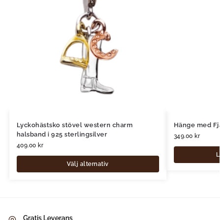
Lyckohästsko stövel western charm
Hänge med Fj
halsband i 925 sterlingsilver
349.00
kr
409.00
kr
L
Välj alternativ
Gratis Leverans