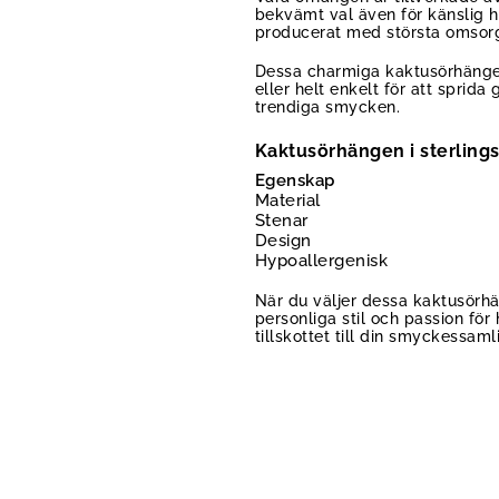
bekvämt val även för känslig 
producerat med största omsorg 
Dessa charmiga kaktusörhängen 
eller helt enkelt för att sprid
trendiga smycken.
Kaktusörhängen i sterling
Egenskap
Material
Stenar
Design
Hypoallergenisk
När du väljer dessa kaktusörh
personliga stil och passion för
tillskottet till din smyckessaml