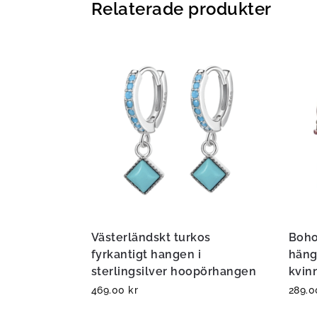
Relaterade produkter
Västerländskt turkos
Boho
fyrkantigt hangen i
häng
sterlingsilver hoopörhangen
kvin
469.00
kr
289.