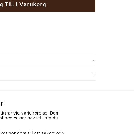
g Till I Varukorg
ar
littrar vid varje rörelse. Den
eal accessoar oavsett om du
ilket gör dem till ett säkert och