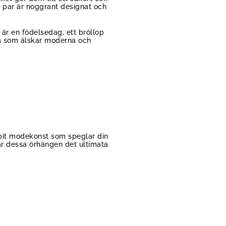
 par är noggrant designat och
är en födelsedag, ett bröllop
lla som älskar moderna och
 bit modekonst som speglar din
, är dessa örhängen det ultimata