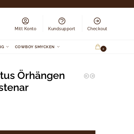
Mitt Konto
Kundsupport
Checkout
NG
COWBOY SMYCKEN
0.00
KR
0
aktus Örhängen
stenar