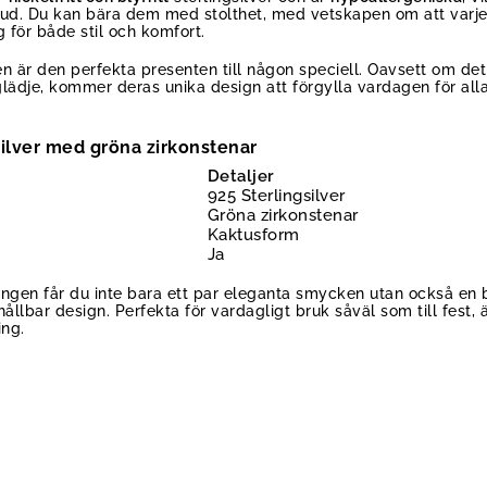
hud. Du kan bära dem med stolthet, med vetskapen om att varje
för både stil och komfort.
är den perfekta presenten till någon speciell. Oavsett om det 
a glädje, kommer deras unika design att förgylla vardagen för a
silver med gröna zirkonstenar
Detaljer
925 Sterlingsilver
Gröna zirkonstenar
Kaktusform
Ja
ängen får du inte bara ett par eleganta smycken utan också en
 hållbar design. Perfekta för vardagligt bruk såväl som till fest
ing.