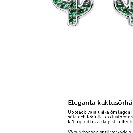
Eleganta kaktusörhän
Upptäck våra unika
örhängen i 
söta och lekfulla kaktusformen
klär upp din vardagsstil eller l
Våra örhängen är tillverkade 