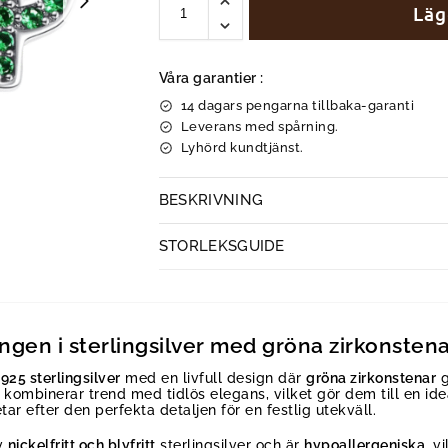
Läg
Våra garantier :
14 dagars pengarna tillbaka-garanti
Leverans med spårning.
Lyhörd kundtjänst.
BESKRIVNING
STORLEKSGUIDE
gen i sterlingsilver med gröna zirkonsten
925 sterlingsilver
med en livfull design där
gröna zirkonstenar
g
 kombinerar trend med tidlös elegans, vilket gör dem till en id
etar efter den perfekta detaljen för en festlig utekväll.
av
nickelfritt och blyfritt
sterlingsilver och är
hypoallergeniska
, v