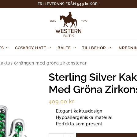
FRI LEVERANS FRÅN 549 kr KÖP !
TS
COWBOY HATT
BÄLTE
TILLBEHÖR
INREDNI
r kaktus örhängen med gröna zirkonstenar
Sterling Silver K
Med Gröna Zirkon
409.00
kr
Elegant kaktusdesign
Hypoallergeniska material
Perfekta som present