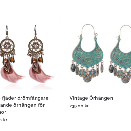
 fjäder drömfångare
Vintage Örhängen
ande örhängen för
239.00
kr
nor
00
kr