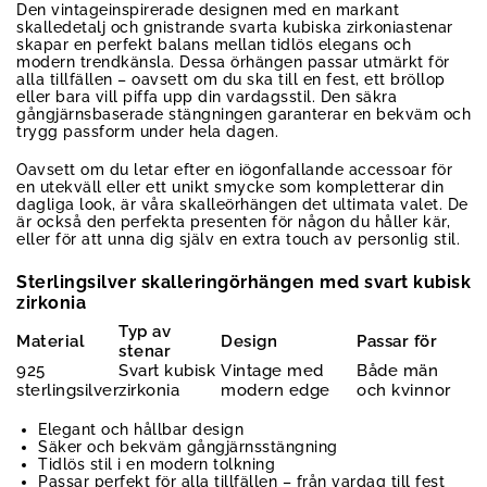
Den vintageinspirerade designen med en markant
skalledetalj och gnistrande svarta kubiska zirkoniastenar
skapar en perfekt balans mellan tidlös elegans och
modern trendkänsla. Dessa örhängen passar utmärkt för
alla tillfällen – oavsett om du ska till en fest, ett bröllop
eller bara vill piffa upp din vardagsstil. Den säkra
gångjärnsbaserade stängningen garanterar en bekväm och
trygg passform under hela dagen.
Oavsett om du letar efter en iögonfallande accessoar för
en utekväll eller ett unikt smycke som kompletterar din
dagliga look, är våra skalleörhängen det ultimata valet. De
är också den perfekta presenten för någon du håller kär,
eller för att unna dig själv en extra touch av personlig stil.
Sterlingsilver skalleringörhängen med svart kubisk
zirkonia
Typ av
Material
Design
Passar för
stenar
925
Svart kubisk
Vintage med
Både män
sterlingsilver
zirkonia
modern edge
och kvinnor
Elegant och hållbar design
Säker och bekväm gångjärnsstängning
Tidlös stil i en modern tolkning
Passar perfekt för alla tillfällen – från vardag till fest