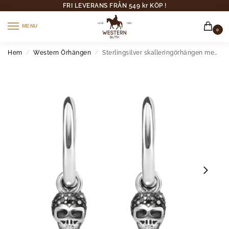
FRI LEVERANS FRÅN 549 kr KÖP !
MENU
0
Hem
Western Örhängen
Sterlingsilver skalleringörhängen med svart kubisk zirkonia
/
/