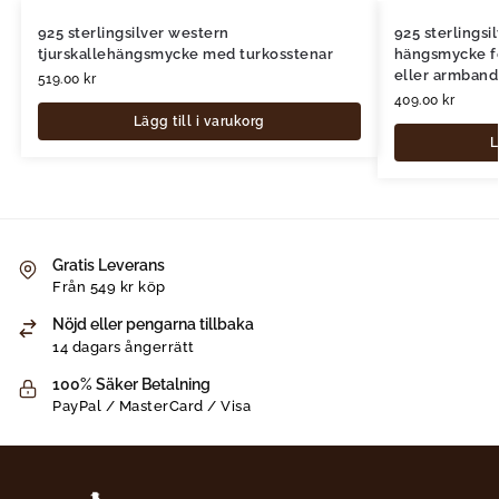
925 sterlingsilver western
925 sterlings
tjurskallehängsmycke med turkosstenar
hängsmycke fö
eller armband
519.00
kr
409.00
kr
Lägg till i varukorg
L
Gratis Leverans
Från 549 kr köp
Nöjd eller pengarna tillbaka
14 dagars ångerrätt
100% Säker Betalning
PayPal / MasterCard / Visa