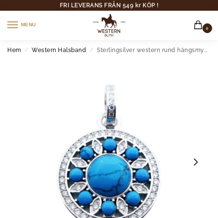
FRI LEVERANS FRÅN 549 kr KÖP !
MENU
0
Hem
Western Halsband
Sterlingsilver western rund hängsmycke med turkosstenar
/
/