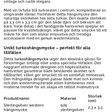
vintage och rustik elegans.
Med sin livfulla blå turkossten i centrum, kompletterad av
omgivande stenar, framhäver detta hängsmycke den
naturliga skönheten hos äkta turkos. Den exakta storleken
på 2,3 cm x 3,3 cm gör den både djärv och bekväm att
bära. Varje detalj i det handgjorda hantverket speglar en
passion för kvalitetsdesign, vilket gör detta smycke till ett
måste för den som älskar innovativa och trendiga
accessoarer med en genuin westernkänsla.
Unikt turkoshängsmycke – perfekt för alla
tillfällen
Detta
turkoshängsmycke
utgör den idealiska gåvan för
förlovningar, bröllop eller andra speciella tillfällen. Den
noggrant utformade designen och högkvalitativa
hantverket garanterar både bestående skönhet och
hållbarhet, vilket gör smycket till en värdefull minnessak.
Den mångsidiga designen passar både män och kvinnor,
och den westerninspirerade stilen kombineras med
moderna trender för att skapa ett tidlöst modeuttryck.
Storlek
Produktnamn
Material
(cm)
Sterlingsilver western
925
2,3 x 3,3
hängsmycke
sterlingsilver