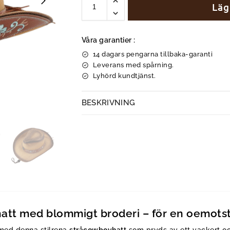
Läg
Våra garantier :
14 dagars pengarna tillbaka-garanti
Leverans med spårning.
Lyhörd kundtjänst.
BESKRIVNING
att med blommigt broderi – för en oemotst
med denna stilrena
stråcowboyhatt
som pryds av ett vackert oc