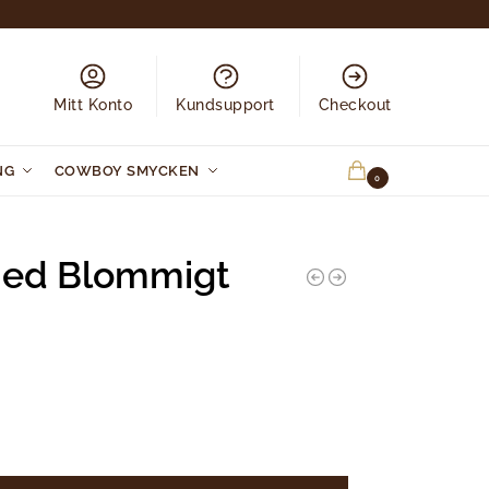
Mitt Konto
Kundsupport
Checkout
NG
COWBOY SMYCKEN
0.00
KR
0
Med Blommigt