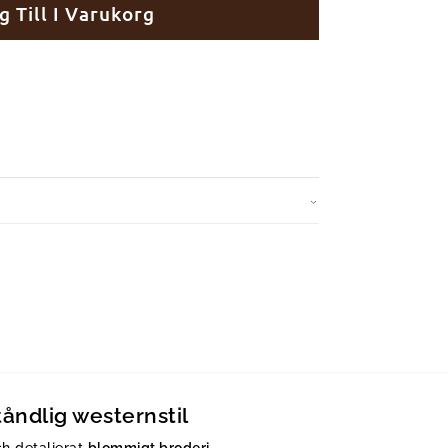
g Till I Varukorg
åndlig westernstil
h detaljerat
blommigt broderi