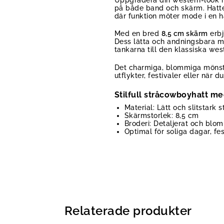
på både band och skärm. Hatten
där funktion möter mode i en 
Med en bred
8,5 cm skärm
erbj
Dess lätta och andningsbara ma
tankarna till den klassiska wes
Det charmiga, blommiga mönstr
utflykter, festivaler eller när
Stilfull stråcowboyhatt m
Material: Lätt och slitstark s
Skärmstorlek: 8,5 cm
Broderi: Detaljerat och blo
Optimal för soliga dagar, fe
Relaterade produkter