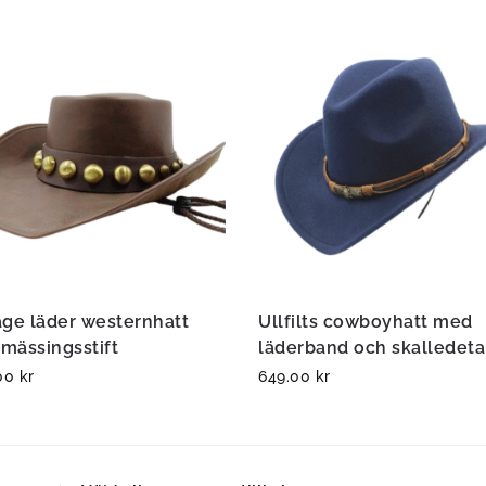
age läder westernhatt
Ullfilts cowboyhatt med
mässingsstift
läderband och skalledeta
.00
kr
649.00
kr