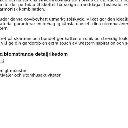
 är det perfekta tillskottet för soliga stranddagar, festivaler
harmonisk kombination.
uder denna cowboyhatt utmärkt
solskydd
, vilket gör den idea
terial garanterar en behaglig känsla oavsett dina utomhusäven
tern.
et på skärmen och bandet ger hatten en unik och trendig look,
 du vill ge din garderob en extra touch av westerninspiration och 
ed blomstrande detaljrikedom
trå
mmigt mönster
stivaler och utomhusaktiviteter