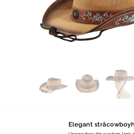
Elegant stråcowboyh
Uppgradera din western-look 