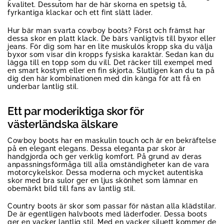
kvalitet. Dessutom har de här skorna en spetsig tå,
fyrkantiga klackar och ett fint slätt läder.
Hur bär man svarta cowboy boots? Först och främst har
dessa skor en platt klack. De bärs vanligtvis till byxor eller
jeans. För dig som har en lite muskulös kropp ska du välja
byxor som visar din kropps fysiska karaktär. Sedan kan du
lägga till en topp som du vill. Det räcker till exempel med
en smart kostym eller en fin skjorta. Slutligen kan du ta på
dig den här kombinationen med din känga för att få en
underbar lantlig stil.
Ett par moderiktiga skor för
västerländska älskare
Cowboy boots har en maskulin touch och är en bekräftelse
på en elegant elegans. Dessa eleganta par skor är
handgjorda och ger verklig komfort. På grund av deras
anpassningsförmåga till alla omständigheter kan de vara
motorcykelskor. Dessa moderna och mycket autentiska
skor med bra sulor ger en ljus skönhet som lämnar en
obemärkt bild till fans av lantlig stil.
Country boots är skor som passar för nästan alla klädstilar.
De är egentligen halvboots med läderfoder. Dessa boots
ger en vacker lantlig stil. Med en vacker siluett kommer de