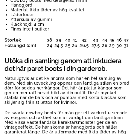
Cowboy boots med detaljerad finish
Handgjord
Material: äkta läder av hög kvalitet
Läderfoder
Yttersula av gummi
Klackhöjd: 4 cm
Finns inte i butiker
Storlek
38
39
40
41
42
43
44
45
46
47
Fotlängd (cm)
24
24,5
25
26
26,5
27,5
28
29
30
31
Utöka din samling genom att inkludera
det här paret boots i din garderob.
Naturligtvis är det kvinnorna som har en hel samling av
dem. Med sin utveckling öppnar den lantliga stilen en bred
dörr för sexiga herrkängor. Det här är platta kängor som
ger en mer raffinerad bild av din outfit. De är mycket
stabila när de bärs och är pumpar med korta klackar som
skiljer sig från stilettos för kvinnor.
De svarta cowboy boots för män ger ett vackert utseende
av elegans och äkthet som är värdigt den lantliga stilen.
Med vissa västerländska karaktärsmönster ger de en
vintageeffekt. De här skorna är handgjorda och håller
garanterat länge. De är utformade med äkta läder av hög