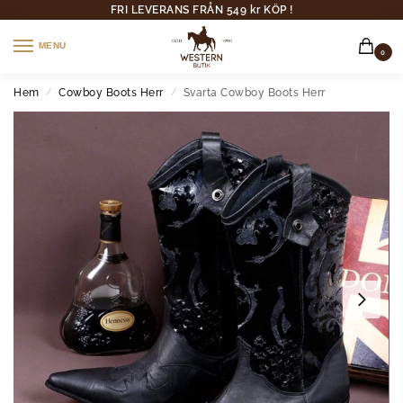
FRI LEVERANS FRÅN 549 kr KÖP !
MENU
0
Hem
Cowboy Boots Herr
Svarta Cowboy Boots Herr
/
/