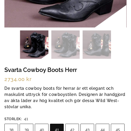
Svarta Cowboy Boots Herr
2734.00
kr
De svarta cowboy boots för herrar är ett elegant och
maskulint uttryck för cowboystilen. Designen är handgjord
av äkta läder av hög kvalitet och gör dessa Wild West-
stövlar unika.
41
STORLEK
:
38
39
40
41
42
43
44
45