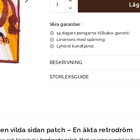
Läg
Våra garantier :
14 dagars pengarna tillbaka-garanti
Leverans med spårning.
Lyhörd kundtjänst.
BESKRIVNING
STORLEKSGUIDE
n vilda sidan patch – En äkta retrodröm
rva och färgstarka
broderade patch
. Med en retro regnbågsdesi