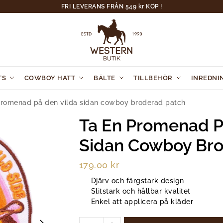
FRI LEVERANS FRÅN 549 kr KÖP !
TS
COWBOY HATT
BÄLTE
TILLBEHÖR
INREDNI
promenad på den vilda sidan cowboy broderad patch
Ta En Promenad P
Sidan Cowboy Bro
179.00
kr
Djärv och färgstark design
Slitstark och hållbar kvalitet
Enkel att applicera på kläder