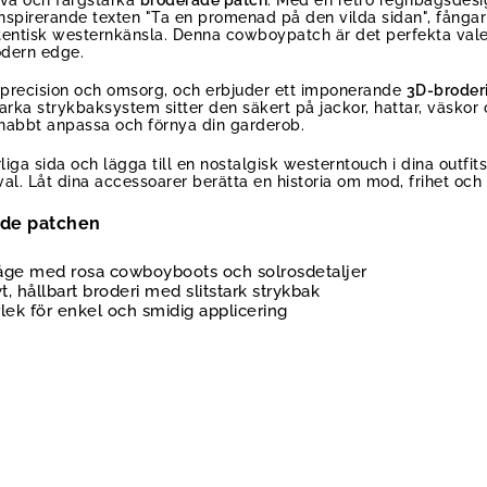
spirerande texten "Ta en promenad på den vilda sidan", fångar 
entisk westernkänsla. Denna cowboypatch är det perfekta valet f
odern edge.
r precision och omsorg, och erbjuder ett imponerande
3D-broder
starka strykbaksystem sitter den säkert på jackor, hattar, väskor
 snabbt anpassa och förnya din garderob.
liga sida och lägga till en nostalgisk westerntouch i dina outfits
al. Låt dina accessoarer berätta en historia om mod, frihet och
ade patchen
åge med rosa cowboyboots och solrosdetaljer
t, hållbart broderi med slitstark strykbak
lek för enkel och smidig applicering