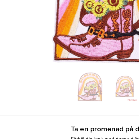
Ta en promenad på de
Förhöj din look med denna djä