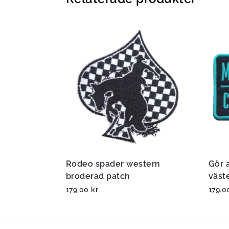
Rodeo spader western
Gör 
broderad patch
väst
179.00
kr
179.