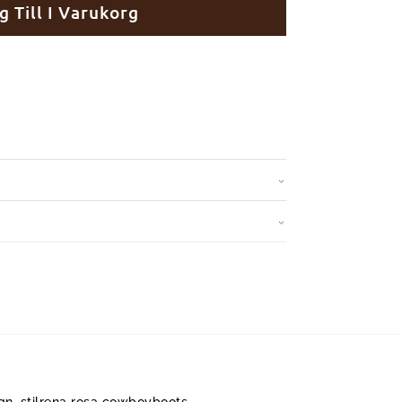
g Till I Varukorg
gn, stilrena rosa cowboyboots