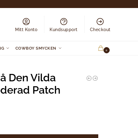
Mitt Konto
Kundsupport
Checkout
NG
COWBOY SMYCKEN
0.00
KR
0
å Den Vilda
derad Patch