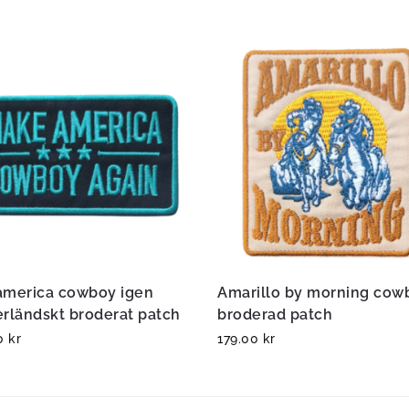
america cowboy igen
Amarillo by morning cow
erländskt broderat patch
broderad patch
00
kr
179.00
kr