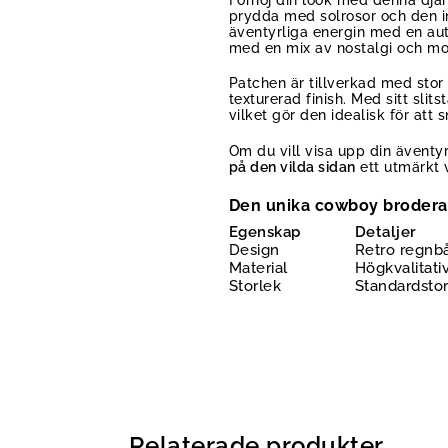
prydda med solrosor och den in
äventyrliga energin med en aut
med en mix av nostalgi och m
Patchen är tillverkad med sto
texturerad finish. Med sitt slit
vilket gör den idealisk för att
Om du vill visa upp din äventyr
på den vilda sidan
ett utmärkt v
Den unika cowboy broder
Egenskap
Detaljer
Design
Retro regnb
Material
Högkvalitativ
Storlek
Standardstor
Relaterade produkter