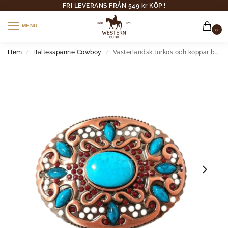
FRI LEVERANS FRÅN 549 kr KÖP !
MENU
0
Hem
Bältesspänne Cowboy
Västerländsk turkos och koppar bältespänne med röda ädelstensdetaljer
/
/