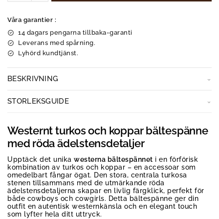
Våra garantier :
14 dagars pengarna tillbaka-garanti
Leverans med spårning.
Lyhörd kundtjänst.
BESKRIVNING
STORLEKSGUIDE
Westernt turkos och koppar bältespänne
med röda ädelstensdetaljer
Upptäck det unika
westerna bältespännet
i en förförisk
kombination av turkos och koppar – en accessoar som
omedelbart fångar ögat. Den stora, centrala turkosa
stenen tillsammans med de utmärkande röda
ädelstensdetaljerna skapar en livlig färgklick, perfekt för
både cowboys och cowgirls. Detta bältespänne ger din
outfit en autentisk westernkänsla och en elegant touch
som lyfter hela ditt uttryck.