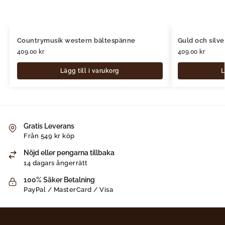
Countrymusik western bältespänne
Guld och silve
409.00
kr
409.00
kr
Lägg till i varukorg
L
Gratis Leverans
Från 549 kr köp
Nöjd eller pengarna tillbaka
14 dagars ångerrätt
100% Säker Betalning
PayPal / MasterCard / Visa