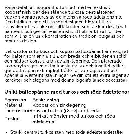
Varje detalj är noggrant utformad med en exklusiv
kopparfinish, där den slående turkosa centralstenen
vackert kontrasteras av de intensiva röda ädelstenarna.
Den intrikata, spetsliknande designen bidrar till en
sofistikerad estetik som tilltalar den som älskar detaljerat
hantverk och genuin westernstil. Ett utmärkt val för den
som vill ha en unik kombination av tradition, elegans och
modern design.
Det
westerna turkosa och koppar bältespännet
är designat
för bälten som är 3,8 till 4 cm breda och erbjuder en solid
och hållbar konstruktion av zinklegering. Den pläterade
kopparytan ger en extra känsla av lyx och kvalitet, vilket
gör detta spänne lämpligt både för vardagsevent och
speciella westerntilställningar. Ge din stil ett extra lager av
karakter och elegans med denna iögonfallande accessoar.
Unikt bältespänne med turkos och röda ädelstenar
Egenskap
Beskrivning
Material
Koppar och zinklegering
Dimensioner
Passar bälten 3,8 - 4 cm breda
Intrikat mönster med turkos och röda
Design
ädelstenar
Stark, central turkos sten med röda ädelstensdetaljer