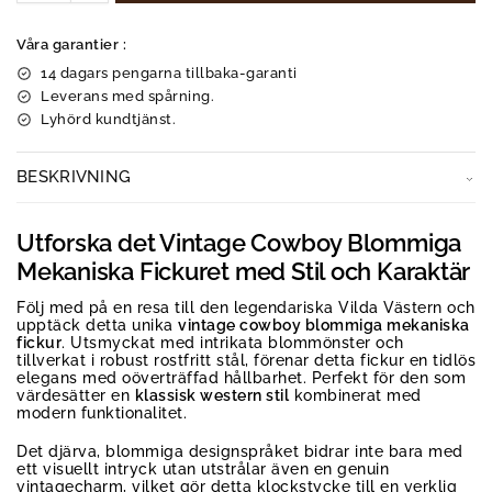
Våra garantier :
14 dagars pengarna tillbaka-garanti
Leverans med spårning.
Lyhörd kundtjänst.
BESKRIVNING
Utforska det Vintage Cowboy Blommiga
Mekaniska Fickuret med Stil och Karaktär
Följ med på en resa till den legendariska Vilda Västern och
upptäck detta unika
vintage cowboy blommiga mekaniska
fickur
. Utsmyckat med intrikata blommönster och
tillverkat i robust rostfritt stål, förenar detta fickur en tidlös
elegans med oöverträffad hållbarhet. Perfekt för den som
värdesätter en
klassisk western stil
kombinerat med
modern funktionalitet.
Det djärva, blommiga designspråket bidrar inte bara med
ett visuellt intryck utan utstrålar även en genuin
vintagecharm, vilket gör detta klockstycke till en verklig