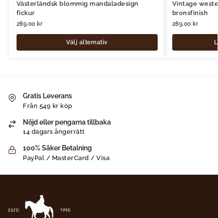
Västerländsk blommig mandaladesign
Vintage weste
fickur
bronsfinish
289.00
kr
289.00
kr
Välj alternativ
L
Gratis Leverans
Från 549 kr köp
Nöjd eller pengarna tillbaka
14 dagars ångerrätt
100% Säker Betalning
PayPal / MasterCard / Visa