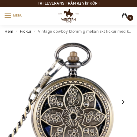
FRI LEVERANS FRÅN 549 kr KÖP !
MENU
0
Hem
Fickur
Vintage cowboy blommig mekaniskt fickur med kedja
/
/