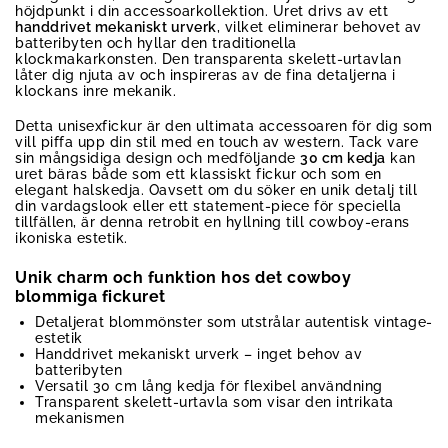
höjdpunkt i din accessoarkollektion. Uret drivs av ett
handdrivet mekaniskt urverk
, vilket eliminerar behovet av
batteribyten och hyllar den traditionella
klockmakarkonsten. Den transparenta skelett-urtavlan
låter dig njuta av och inspireras av de fina detaljerna i
klockans inre mekanik.
Detta unisexfickur är den ultimata accessoaren för dig som
vill piffa upp din stil med en touch av western. Tack vare
sin mångsidiga design och medföljande
30 cm kedja
kan
uret bäras både som ett klassiskt fickur och som en
elegant halskedja. Oavsett om du söker en unik detalj till
din vardagslook eller ett statement-piece för speciella
tillfällen, är denna retrobit en hyllning till cowboy-erans
ikoniska estetik.
Unik charm och funktion hos det cowboy
blommiga fickuret
Detaljerat blommönster som utstrålar autentisk vintage-
estetik
Handdrivet mekaniskt urverk – inget behov av
batteribyten
Versatil 30 cm lång kedja för flexibel användning
Transparent skelett-urtavla som visar den intrikata
mekanismen