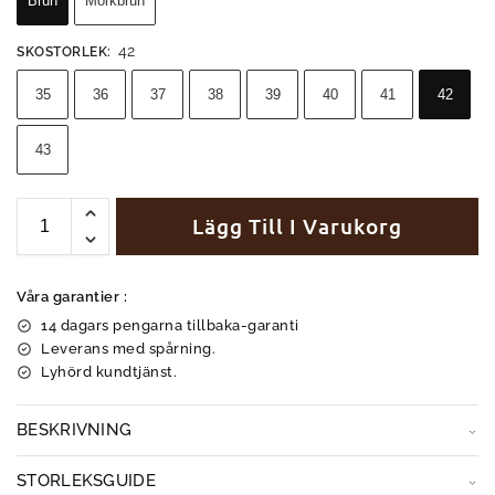
Brun
Mörkbrun
42
SKOSTORLEK
:
35
36
37
38
39
40
41
42
43
Lägg Till I Varukorg
Våra garantier :
14 dagars pengarna tillbaka-garanti
Leverans med spårning.
Lyhörd kundtjänst.
BESKRIVNING
STORLEKSGUIDE