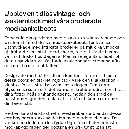
Upplev en tidlös vintage- och
westernlook med våra broderade
mockaankelboots
Förvandla din garderob med en äkta känsla av vintage och
westernstil med dessa
mockaankelboots
för kvinnor.
Utsmyckade med intrikata broderier på mjuk kalvmocka
utstrålar de en sofistikerad charm, perfekt för de ljumma
vår- och friska höstdagarna. Med sin eleganta silhuett blir
de ett självklart val för både avslappnade vardagsoutfits
och mer formella tillfällen.
Designade med både stil och komfort i åtanke erbjuder
dessa boots en diskret höjd tack vare den
lilla klacken
–
idealisk för att sitta bekvämt hela dagen. Den korta
plyschinnersulan och det varma mikrofiberfodret ser till att
dina fötter hålls omhändertagna, medan den smidiga
passformen gör dem enkla att ta på och kombinera med
din favoritstil.
Med en karaktäristiskt retro westernkänsla blandar dessa
cowboy boots
klassisk design med modern elegans. De
vackra broderierna, den fyrkantiga tån och den robusta
mockabyggnaden ger bootsna en unik twist utan att