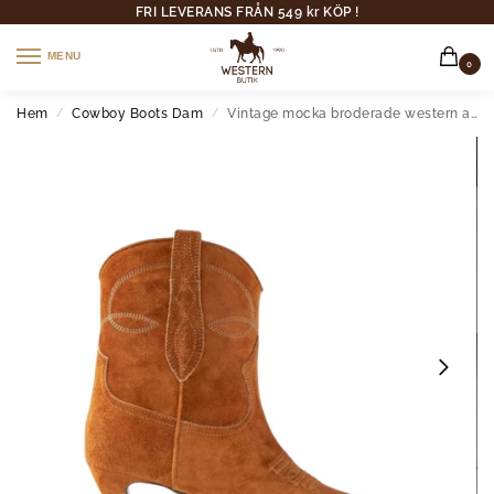
FRI LEVERANS FRÅN 549 kr KÖP !
MENU
0
Hem
Cowboy Boots Dam
Vintage mocka broderade western ankelboots för kvinnor
/
/