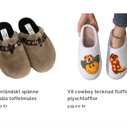
erländskt spänne
Vit cowboy tecknad fluff
päls toffelmules
plyschtofflor
00
kr
519.00
kr