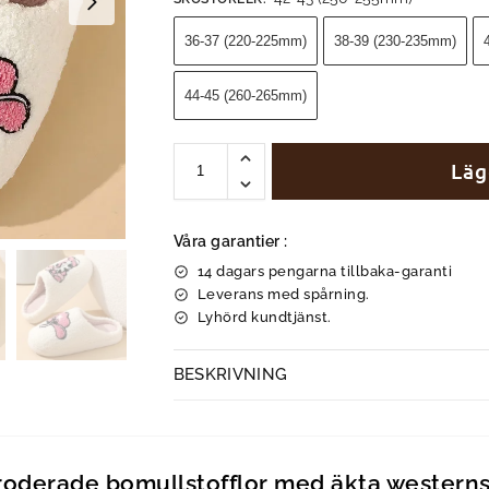
36-37 (220-225mm)
38-39 (230-235mm)
44-45 (260-265mm)
Läg
Våra garantier :
14 dagars pengarna tillbaka-garanti
Leverans med spårning.
Lyhörd kundtjänst.
BESKRIVNING
oderade bomullstofflor med äkta westerns