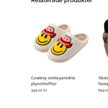
Relaterade produkter
Cowboy smileyansikte
Väst
plyschtofflor
faux
349.00
kr
649.