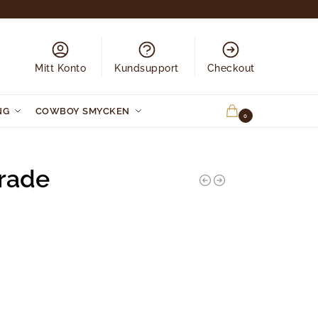
Mitt Konto
Kundsupport
Checkout
NG
COWBOY SMYCKEN
0.00
KR
0
rade