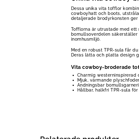
Dessa unika vita tofflor komb
cowboyhatt och boots, utstråla
detaljerade brodyrkonsten ger v
Tofflorna är utrustade med ett
bomullsoverdelen säkerställer 
inomhusmiljö.
Med en robust TPR-sula får du 
Deras lätta och platta design 
Vita cowboy-broderade toff
Charmig westerninspirerad 
Mjuk, värmande plyschfoder
Andningsbar bomullsgarnerin
Hållbar, halkfri TPR-sula fö