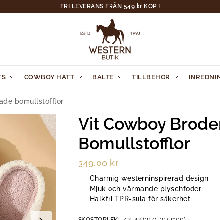
FRI LEVERANS FRÅN 549 kr KÖP !
TS
COWBOY HATT
BÄLTE
TILLBEHÖR
INREDNI
ade bomullstofflor
Vit Cowboy Brode
Bomullstofflor
349.00
kr
Charmig westerninspirerad design
Mjuk och värmande plyschfoder
Halkfri TPR-sula för säkerhet
42-43 (250-255mm)
SKOSTORLEK
: