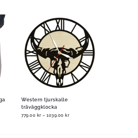
iga
Western tjurskalle
träväggklocka
779.00
kr
–
1039.00
kr