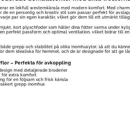
inerar en lekfull westernkänsla med modern komfort. Med charmi
r de en personlig och kreativ stil som passar perfekt för avs
arje par sin egen karaktär, vilket gör dem till ett utmärkt till
 mjukt, kort plyschfoder som håller dina fötter varma under kyl
en perfekt passform och optimal ventilation, vilket bidrar till
både grepp och stabilitet på olika inomhusytor, så att du känne
gör dem idealiska för hemmet, och de är designade för att ge l
lor – Perfekta för avkoppling
design med detaljerade broderier
 för extra komfort
g för en följsam och frisk känsla
r säkert grepp inomhus