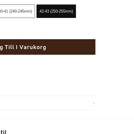
40-41 (240-245mm)
42-43 (250-255mm)
g Till I Varukorg
til