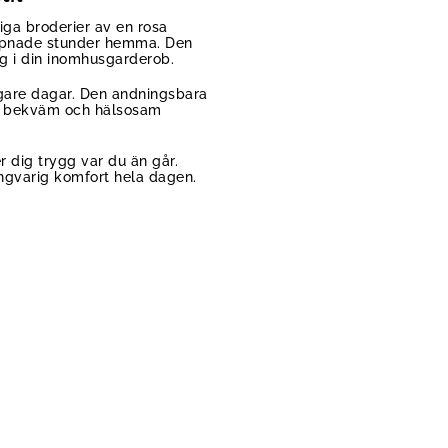
ga broderier av en rosa
lappnade stunder hemma. Den
ägg i din inomhusgarderob.
igare dagar. Den andningsbara
 en bekväm och hälsosam
r dig trygg var du än går.
ångvarig komfort hela dagen.