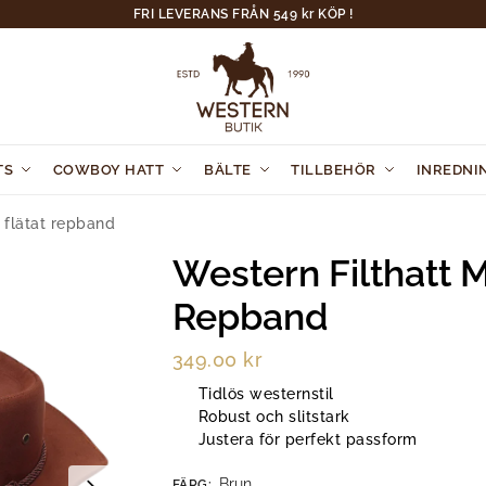
FRI LEVERANS FRÅN 549 kr KÖP !
TS
COWBOY HATT
BÄLTE
TILLBEHÖR
INREDNI
 flätat repband
Western Filthatt 
Repband
349.00
kr
Tidlös westernstil
Robust och slitstark
Justera för perfekt passform
Brun
FÄRG
: