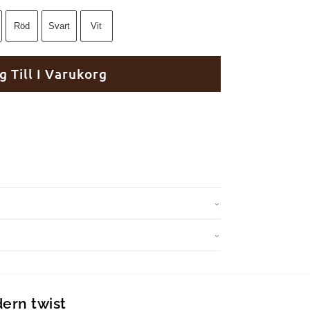
Röd
Svart
Vit
g Till I Varukorg
dern twist