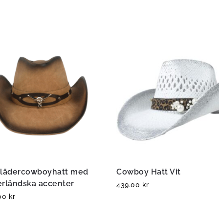
 lädercowboyhatt med
Cowboy Hatt Vit
erländska accenter
439.00
kr
.00
kr