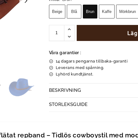
Beige
Blå
Brun
Kaffe
Mörkbrun
Läg
Våra garantier :
14 dagars pengarna tillbaka-garanti
Leverans med spårning.
Lyhörd kundtjänst.
BESKRIVNING
STORLEKSGUIDE
 flätat repband – Tidlös cowboystil med mo