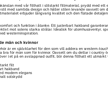
nslan med vår filthatt i slitstarkt filtmaterial, prydd med ett
ystil med samtida design och håller stilen levande oavsett om du
iltmaterialet erbjuder långvarig kvalitet och den flätade detalje
omfort och funktion i åtanke. Ett justerbart hakband garantera
tivt mot solens starka strålar. Idealisk för utomhusäventyr, spor
ed westerninspiration.
åde män och kvinnor
ör är en självklarhet för den som vill addera en western-touch 
ka bra för män som för kvinnor. Oavsett om du deltar i country
över i:et på en avslappnad outfit, blir denna filthatt ett utmärkt va
tarkt filt
bart hakband
med modern elegans
malt solskydd