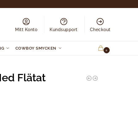
Mitt Konto
Kundsupport
Checkout
NG
COWBOY SMYCKEN
0.00
KR
0
Med Flätat