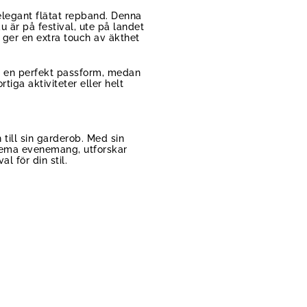
 elegant flätat repband. Denna
 är på festival, ute på landet
n ger en extra touch av äkthet
r en perfekt passform, medan
tiga aktiviteter eller helt
till sin garderob. Med sin
-tema evenemang, utforskar
l för din stil.