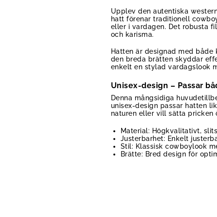
Upplev den autentiska westernkä
hatt förenar traditionell cowbo
eller i vardagen. Det robusta f
och karisma.
Hatten är designad med både k
den breda brätten skyddar effek
enkelt en stylad vardagslook m
Unisex-design – Passar b
Denna mångsidiga huvudetillbeh
unisex-design passar hatten li
naturen eller vill sätta pricken 
Material: Högkvalitativt, slits
Justerbarhet: Enkelt juster
Stil: Klassisk cowboylook 
Brätte: Bred design för opti