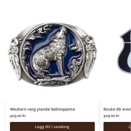
Western varg ylande bältespänne
Route 66 wes
409.00
kr
409.00
kr
Lägg till i varukorg
L