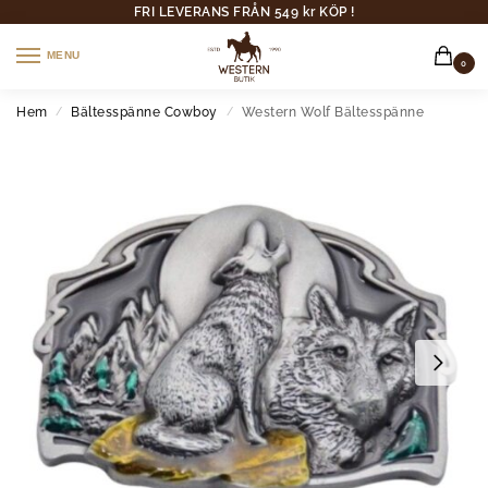
FRI LEVERANS FRÅN 549 kr KÖP !
MENU
0
Hem
Bältesspänne Cowboy
Western Wolf Bältesspänne
/
/