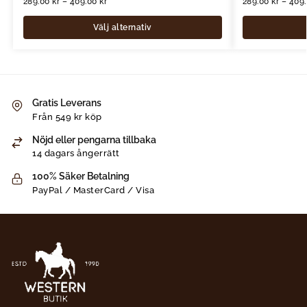
289.00
kr
–
409.00
kr
289.00
kr
–
409
Välj alternativ
Gratis Leverans
Från 549 kr köp
Nöjd eller pengarna tillbaka
14 dagars ångerrätt
100% Säker Betalning
PayPal / MasterCard / Visa