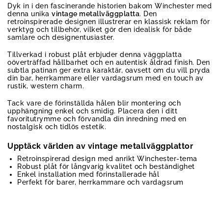
Dyk in i den fascinerande historien bakom Winchester med
denna unika
vintage metallväggplatta
. Den
retroinspirerade designen illustrerar en klassisk reklam för
verktyg och tillbehör, vilket gör den idealisk för både
samlare och designentusiaster.
Tillverkad i robust plåt erbjuder denna väggplatta
oöverträffad hållbarhet och en autentisk åldrad finish. Den
subtla patinan ger extra karaktär, oavsett om du vill pryda
din bar, herrkammare eller vardagsrum med en touch av
rustik, western charm.
Tack vare de förinställda hålen blir montering och
upphängning enkel och smidig. Placera den i ditt
favoritutrymme och förvandla din inredning med en
nostalgisk och tidlös estetik.
Upptäck världen av vintage metallväggplattor
Retroinspirerad design med anrikt Winchester-tema
Robust plåt för långvarig kvalitet och beständighet
Enkel installation med förinstallerade hål
Perfekt för barer, herrkammare och vardagsrum