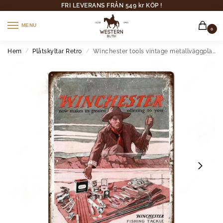
FRI LEVERANS FRÅN 549 kr KÖP !
MENU
0
Hem
Plåtskyltar Retro
Winchester tools vintage metallväggplatta
/
/