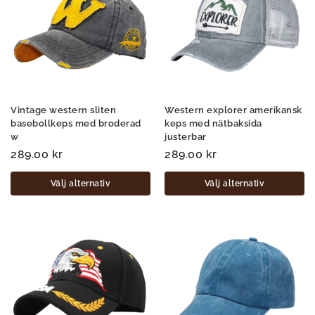
Vintage western sliten
Western explorer amerikansk
basebollkeps med broderad
keps med nätbaksida
w
justerbar
289.00
kr
289.00
kr
Välj alternativ
Välj alternativ