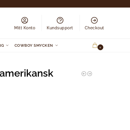
Mitt Konto
Kundsupport
Checkout
NG
COWBOY SMYCKEN
0.00
KR
0
namerikansk