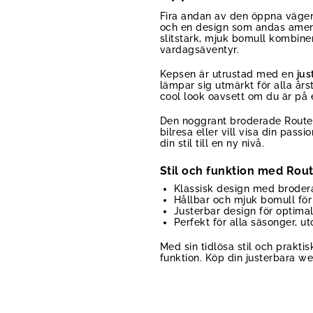
Fira andan av den öppna väg
och en design som andas amerik
slitstark, mjuk bomull kombiner
vardagsäventyr.
Kepsen är utrustad med en
jus
lämpar sig utmärkt för alla år
cool look oavsett om du är på e
Den noggrant broderade Route 6
bilresa eller vill visa din pas
din stil till en ny nivå.
Stil och funktion med Rou
Klassisk design med broder
Hållbar och mjuk bomull för
Justerbar design för optima
Perfekt för alla säsonger, u
Med sin tidlösa stil och prakt
funktion. Köp din justerbara w