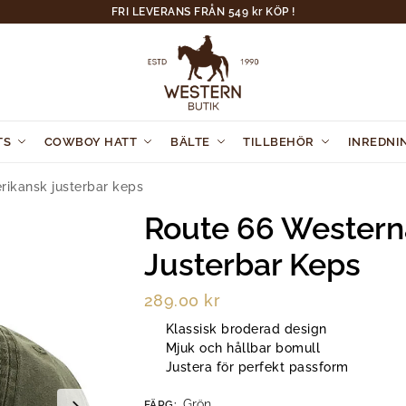
FRI LEVERANS FRÅN 549 kr KÖP !
TS
COWBOY HATT
BÄLTE
TILLBEHÖR
INREDNI
ikansk justerbar keps
Route 66 Wester
Justerbar Keps
289.00
kr
Klassisk broderad design
Mjuk och hållbar bomull
Justera för perfekt passform
Grön
FÄRG
: