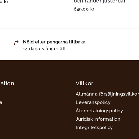
och ränder justerbar
00
kr
649.00
kr
Nöjd eller pengarna tillbaka
14 dagars ångerrätt
ation
Villkor
Allmänna försäljningsvillkor
a
Leveranspolicy
Återbetalningspolicy
Juridisk information
Integritetspolicy