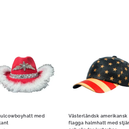
julcowboyhatt med
Västerländsk amerikansk
kant
flagga halmhatt med stjä