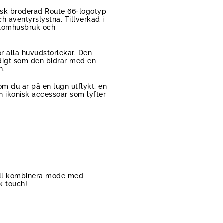
isk broderad Route 66-logotyp
h äventyrslystna. Tillverkad i
 utomhusbruk och
r alla huvudstorlekar. Den
idigt som den bidrar med en
n.
m du är på en lugn utflykt, en
ch ikonisk accessoar som lyfter
 vill kombinera mode med
k touch!