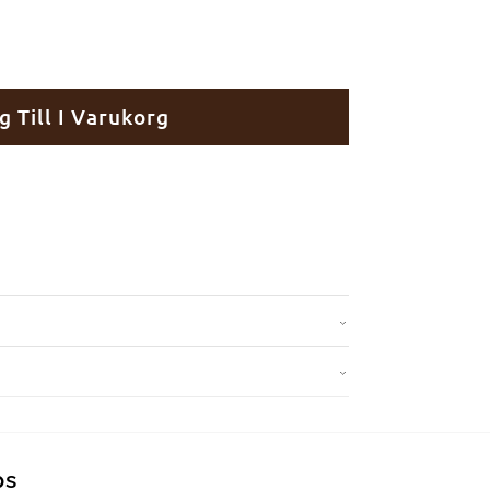
g Till I Varukorg
ps