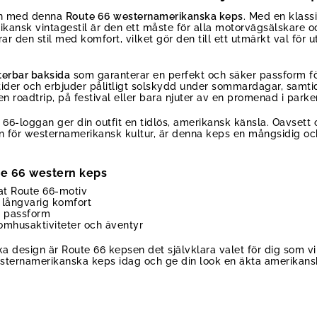
en med denna
Route 66 westernamerikanska keps
. Med en klass
ansk vintagestil är den ett måste för alla motorvägsälskare oc
ar den stil med komfort, vilket gör den till ett utmärkt val för
terbar baksida
som garanterar en perfekt och säker passform fö
stider och erbjuder pålitligt solskydd under sommardagar, samt
n roadtrip, på festival eller bara njuter av en promenad i parke
6-loggan ger din outfit en tidlös, amerikansk känsla. Oavsett o
sion för westernamerikansk kultur, är denna keps en mångsidig o
te 66 western keps
at Route 66-motiv
 långvarig komfort
l passform
tomhusaktiviteter och äventyr
iska design är Route 66 kepsen det självklara valet för dig som
esternamerikanska keps idag och ge din look en äkta amerikans