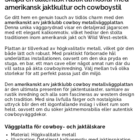
amerikansk jaktkultur och cowboystil
Ge ditt hem en genuin touch av tidlös charm med den
amerikanskt arv jaktklubb cowboy metallväggplattan
.
Denna unika väggprydnad visar en detaljerad jägarscen
med ett elegant kalkonmotiv, vilket hedrar den stolta
traditionen inom amerikansk jakt och Wild West-estetik.
Plattan är tillverkad av högkvalitativ metall, vilket gör den
både lätt och robust. Med praktiskt förborrade hål
underlättas installationen, oavsett om den ska pryda en
stuga, en bar, ett man cave eller något annat rum där du
vill satsa på äkta cowboyinredning. Välj mellan två olika
storlekar för att perfekt passa just din miljö.
Den
amerikanskt arv jaktklubb cowboy metallväggplattan
är den ultimata presenten för jaktentusiaster, samlare av
rustik inredning och alla som fascineras av western design
och tradition. Med sina livfulla färger och nostalgiska
uttryck blir den ett iögonfallande inslag i vilket rum som
helst, oavsett om du söker jaktmemorabilia eller autentisk
cowboyväggdekor.
Väggplatta för cowboy- och jaktälskare
Material: Högkvalitativ metall
Illustration: Detaljerat kalkonmotiv med jaktinspiration