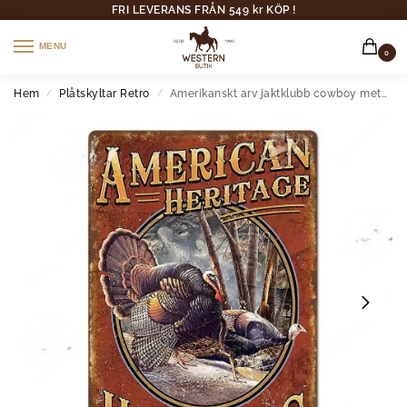
FRI LEVERANS FRÅN 549 kr KÖP !
MENU
0
Hem
Plåtskyltar Retro
Amerikanskt arv jaktklubb cowboy metallväggplatta
/
/