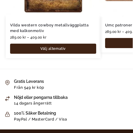
Vilda western cowboy metallväggplatta
Umc patroner
med kalkonmotiv
289.00
kr
–
409
289.00
kr
–
409.00
kr
Välj alternativ
Gratis Leverans
Från 549 kr köp
Nöjd eller pengarna tillbaka
14 dagars ångerrätt
100% Säker Betalning
PayPal / MasterCard / Visa