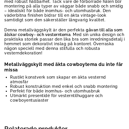
med robust hållbarhet. Tack vare de förborrade hålen blir
montering på alla typer av väggar både snabb och smidig
– idealiskt för både inomhus- och utomhusbruk. Den
väderbitna finishen bidrar till en äkta vintage-look
samtidigt som den säkerställer långvarig kvalitet.
Denna metallväggskylt är den perfekta
gåvan till alla som
älskar cowboy- och vesterntema
. Med sin unika design och
praktiska storlek passar den lika bra som inredningsdetalj i
hemmet som dekorativt inslag på kontoret. Överraska
någon speciell med denna stilfulla och robusta
vesterndekoration!
Metallväggskylt med äkta cowboytema du inte får
missa
Rustikt konstverk som skapar en äkta vesternd
atmosfär
Robust konstruktion med enkel och snabb montering
Perfekt för både inomhus- och utomhusbruk
Utmärkt presentidé för vesterntilhuggare och
cowboyentusiaster
Relaterade produkter