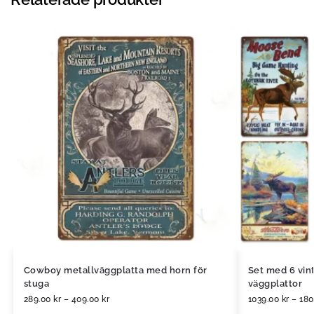
Cowboy metallväggplatta med horn för
Set med 6 vin
stuga
väggplattor
289.00
kr
–
409.00
kr
1039.00
kr
–
18