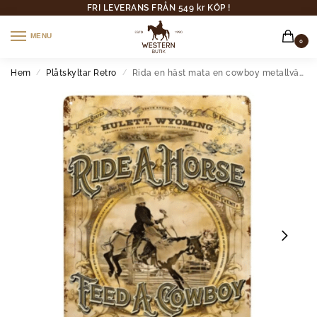
FRI LEVERANS FRÅN 549 kr KÖP !
MENU
0
Hem
Plåtskyltar Retro
Rida en häst mata en cowboy metallväggskylt
/
/