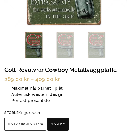
Colt Revolvrar Cowboy Metallväggplatta
289.00
kr
–
409.00
kr
Maximal hållbarhet i plåt
Autentisk western design
Perfekt presentidé
30x20cm
STORLEK
:
16x12 tum 40x30 cm
30x20cm