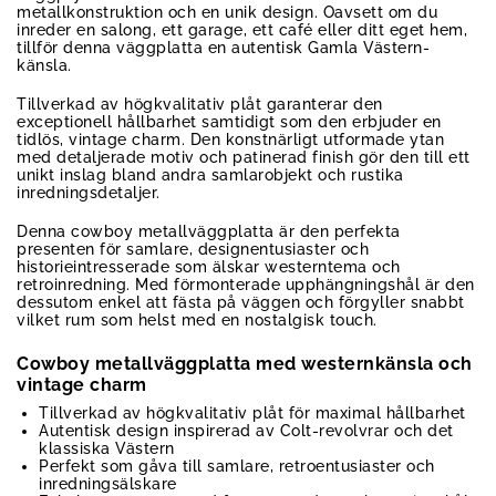
metallkonstruktion och en unik design. Oavsett om du
inreder en salong, ett garage, ett café eller ditt eget hem,
tillför denna väggplatta en autentisk Gamla Västern-
känsla.
Tillverkad av högkvalitativ plåt garanterar den
exceptionell hållbarhet samtidigt som den erbjuder en
tidlös, vintage charm. Den konstnärligt utformade ytan
med detaljerade motiv och patinerad finish gör den till ett
unikt inslag bland andra samlarobjekt och rustika
inredningsdetaljer.
Denna cowboy metallväggplatta är den perfekta
presenten för samlare, designentusiaster och
historieintresserade som älskar westerntema och
retroinredning. Med förmonterade upphängningshål är den
dessutom enkel att fästa på väggen och förgyller snabbt
vilket rum som helst med en nostalgisk touch.
Cowboy metallväggplatta med westernkänsla och
vintage charm
Tillverkad av högkvalitativ plåt för maximal hållbarhet
Autentisk design inspirerad av Colt-revolvrar och det
klassiska Västern
Perfekt som gåva till samlare, retroentusiaster och
inredningsälskare