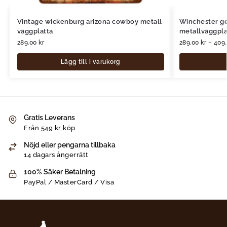
Vintage wickenburg arizona cowboy metall
Winchester g
väggplatta
metallväggpla
289.00
kr
289.00
kr
–
409
Lägg till i varukorg
Gratis Leverans
Från 549 kr köp
Nöjd eller pengarna tillbaka
14 dagars ångerrätt
100% Säker Betalning
PayPal / MasterCard / Visa