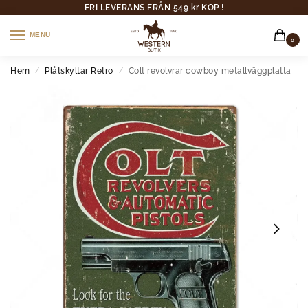
FRI LEVERANS FRÅN 549 kr KÖP !
MENU
0
Hem
Plåtskyltar Retro
Colt revolvrar cowboy metallväggplatta
/
/