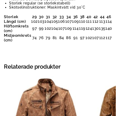
Storlek regular (se storlekstabell)
Skötselinstruktioner: Maskintvätt vid 30°C
Storlek
29
30
31
32
33
34
36
38
40
42
44
46
Längd (cm)
102
103
104
105
106
107
109
110
111
112
113
114
Höftomkrets
97
99
102
104
107
109
114
119
124
130
135
140
(cm)
Midjeomkrets
74
76
79
81
84
86
91
97
102
107
112
117
(cm)
Relaterade produkter