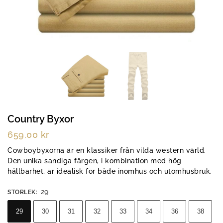
Country Byxor
659.00
kr
Cowboybyxorna är en klassiker från vilda western värld.
Den unika sandiga färgen, i kombination med hög
hållbarhet, är idealisk för både inomhus och utomhusbruk.
29
STORLEK
:
29
30
31
32
33
34
36
38